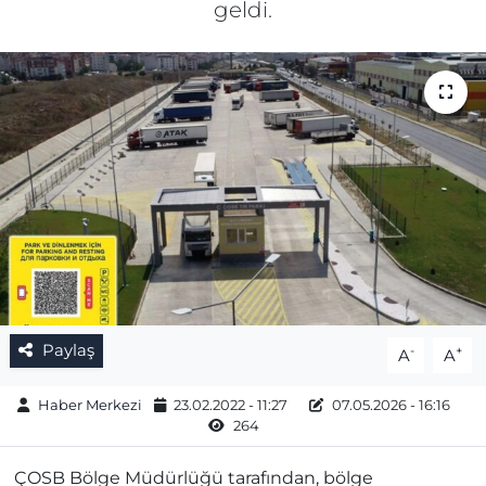
geldi.
Gizlilik Sözleşmesi
İletişim
Künye
Topluluk Kuralları
Yayın İlkeleri
Paylaş
-
+
A
A
Haber Merkezi
23.02.2022 - 11:27
07.05.2026 - 16:16
264
ÇOSB Bölge Müdürlüğü tarafından, bölge