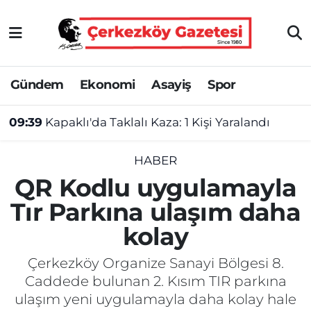
Asayiş
Tekirdağ Nöbetçi Eczaneler
Gündem
Ekonomi
Asayiş
Spor
Ekonomi
Tekirdağ Hava Durumu
09:39
Kapaklı'da Taklalı Kaza: 1 Kişi Yaralandı
Gündem
Tekirdağ Namaz Vakitleri
Haber
Tekirdağ Trafik Yoğunluk Haritası
HABER
QR Kodlu uygulamayla
Kültür&Sanat
Süper Lig Puan Durumu ve Fikstür
Tır Parkına ulaşım daha
kolay
Manşet
Tüm Manşetler
Çerkezköy Organize Sanayi Bölgesi 8.
SAĞLIK
Son Dakika Haberleri
Caddede bulunan 2. Kısım TIR parkına
ulaşım yeni uygulamayla daha kolay hale
Spor
Haber Arşivi