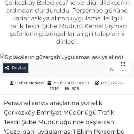
Çerkezköy Belediyesi’ne verdiği dilekçenin
ardından durduruldu. Perşembe gününe
Gizlilik Sözleşmesi
kadar askıya alınan uygulama ile ilgili
Trafik Tescil Şube Müdürü Kemal Şişman
İletişim
şoförlerin güzergahlarla ilgili taleplerini
dinledi.
Künye
Topluluk Kuralları
Paylaş
-
+
A
A
Yayın İlkeleri
Haber Merkezi
29.09.2009 - 00:00
07.05.2026 -
16:16
808
Personel servis araçlarına yönelik
Çerkezköy Emniyet Müdürlüğü Trafik
Tescil Şube Müdürlüğü’nce başlatılan
‘Güzergah’ uygulaması 1 Ekim Perşembe