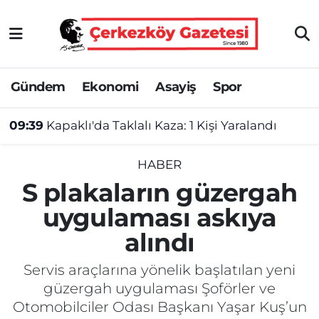
Asayiş
Tekirdağ Nöbetçi Eczaneler
Gündem
Ekonomi
Asayiş
Spor
Ekonomi
Tekirdağ Hava Durumu
09:39
Kapaklı'da Taklalı Kaza: 1 Kişi Yaralandı
Gündem
Tekirdağ Namaz Vakitleri
Haber
Tekirdağ Trafik Yoğunluk Haritası
HABER
S plakaların güzergah
Kültür&Sanat
Süper Lig Puan Durumu ve Fikstür
uygulaması askıya
alındı
Manşet
Tüm Manşetler
Servis araçlarına yönelik başlatılan yeni
SAĞLIK
Son Dakika Haberleri
güzergah uygulaması Şoförler ve
Otomobilciler Odası Başkanı Yaşar Kuş’un
Spor
Haber Arşivi