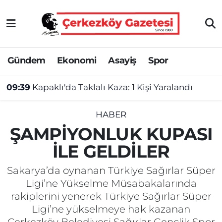
Asayiş
Tekirdağ Nöbetçi Eczaneler
Gündem
Ekonomi
Asayiş
Spor
Ekonomi
Tekirdağ Hava Durumu
09:39
Kapaklı'da Taklalı Kaza: 1 Kişi Yaralandı
Gündem
Tekirdağ Namaz Vakitleri
Haber
Tekirdağ Trafik Yoğunluk Haritası
HABER
ŞAMPİYONLUK KUPASI
Kültür&Sanat
Süper Lig Puan Durumu ve Fikstür
İLE GELDİLER
Manşet
Tüm Manşetler
Sakarya’da oynanan Türkiye Sağırlar Süper
Ligi’ne Yükselme Müsabakalarında
SAĞLIK
Son Dakika Haberleri
rakiplerini yenerek Türkiye Sağırlar Süper
Ligi’ne yükselmeye hak kazanan
Spor
Haber Arşivi