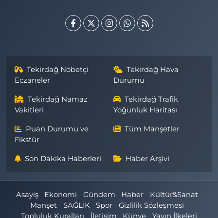
Tekirdağ Nöbetçi
Tekirdağ Hava
Eczaneler
Durumu
Tekirdağ Namaz
Tekirdağ Trafik
Vakitleri
Yoğunluk Haritası
Puan Durumu ve
Tüm Manşetler
Fikstür
Son Dakika Haberleri
Haber Arşivi
Asayiş
Ekonomi
Gündem
Haber
Kültür&Sanat
Manşet
SAĞLIK
Spor
Gizlilik Sözleşmesi
Topluluk Kuralları
İletişim
Künye
Yayın İlkeleri