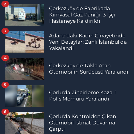
2
Çerkezköy'de Fabrikada
Kimyasal Gaz Paniği: 3 İşçi
Hastaneye Kaldırıldı
3
Adana'daki Kadın Cinayetinde
Yeni Detaylar: Zanlı İstanbul'da
Yakalandı
4
Çerkezköy'de Takla Atan
Otomobilin Sürücüsü Yaralandı
5
Çorlu'da Zincirleme Kaza: 1
Polis Memuru Yaralandı
6
Çorlu'da Kontrolden Çıkan
Otomobil İstinat Duvarına
Çarptı