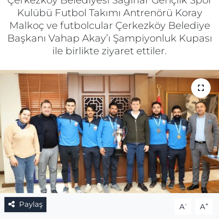
Çerkezköy Belediyesi Sağırlar Gençlik Spor
Kulübü Futbol Takımı Antrenörü Koray
Gizlilik Sözleşmesi
Malkoç ve futbolcular Çerkezköy Belediye
Başkanı Vahap Akay’ı Şampiyonluk Kupası
İletişim
ile birlikte ziyaret ettiler.
Künye
Topluluk Kuralları
Yayın İlkeleri
Paylaş
-
+
A
A