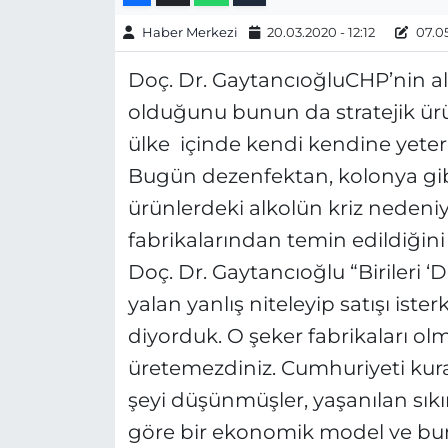
Haber Merkezi
20.03.2020 - 12:12
07.05
Doç. Dr. GaytancıoğluCHP’nin alt
olduğunu bunun da stratejik ür
ülke içinde kendi kendine yeterl
Bugün dezenfektan, kolonya gibi
ürünlerdeki alkolün kriz nedeni
fabrikalarından temin edildiğini i
Doç. Dr. Gaytancıoğlu “Birileri ‘D
yalan yanlış niteleyip satışı iste
diyorduk. O şeker fabrikaları o
üretemezdiniz. Cumhuriyeti kuran
şeyi düşünmüşler, yaşanılan sıkın
göre bir ekonomik model ve bun