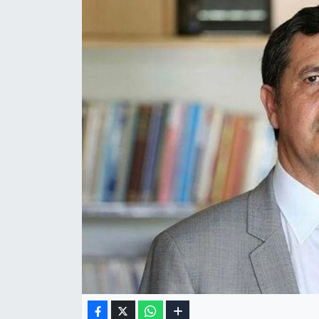
Gizlilik Sözleşmesi
İletişim
Künye
Topluluk Kuralları
Yayın İlkeleri