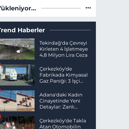
Yükleniyor...
Trend Haberler
Tekirdağ'da Çevreyi
Kirleten 4 İşletmeye
4,8 Milyon Lira Ceza
Çerkezköy'de
Fabrikada Kimyasal
Gaz Paniği: 3 İşçi
Hastaneye Kaldırıldı
Adana'daki Kadın
Cinayetinde Yeni
Detaylar: Zanlı
İstanbul'da
Yakalandı
Çerkezköy'de Takla
Atan Otomobilin