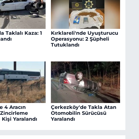
a Taklalı Kaza: 1
Kırklareli'nde Uyuşturucu
landı
Operasyonu: 2 Şüpheli
Tutuklandı
e 4 Aracın
Çerkezköy'de Takla Atan
 Zincirleme
Otomobilin Sürücüsü
 Kişi Yaralandı
Yaralandı