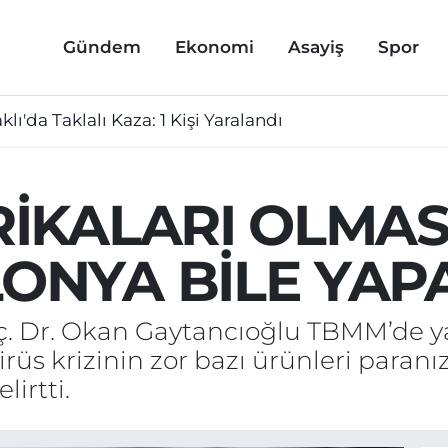
Gündem
Ekonomi
Asayiş
Spor
lı'da Taklalı Kaza: 1 Kişi Yaralandı
RİKALARI OLMAS
ONYA BİLE YAP
oç. Dr. Okan Gaytancıoğlu TBMM’de 
üs krizinin zor bazı ürünleri paranız
lirtti.