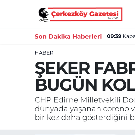
Asayiş
Tekirdağ Nöbetçi Eczaneler
Son Dakika Haberleri
09:39
Kapak
Ekonomi
Tekirdağ Hava Durumu
HABER
Gündem
Tekirdağ Namaz Vakitleri
ŞEKER FAB
Haber
Tekirdağ Trafik Yoğunluk Haritası
BUGÜN KOL
Kültür&Sanat
Süper Lig Puan Durumu ve Fikstür
CHP Edirne Milletvekili D
Manşet
Tüm Manşetler
dünyada yaşanan corono vir
SAĞLIK
Son Dakika Haberleri
bir kez daha gösterdiğini be
Spor
Haber Arşivi