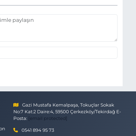
Gazi Mustafa Kemalpaşa, Tokuçlar Sokak
No:7 Kat:2 Daire:4, 59500 Çerkezköy/Tekirdağ E-
Posta:
[email protected]
son
0541 894 95 73