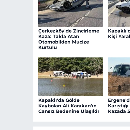
Çerkezköy'de Zincirleme
Kapaklı'd
Kaza: Takla Atan
Kişi Yara
Otomobilden Mucize
Kurtulu
Kapaklı'da Gölde
Ergene'd
Kaybolan Ali Karakan'ın
Karıştığı
Cansız Bedenine Ulaşıldı
Kazada 5