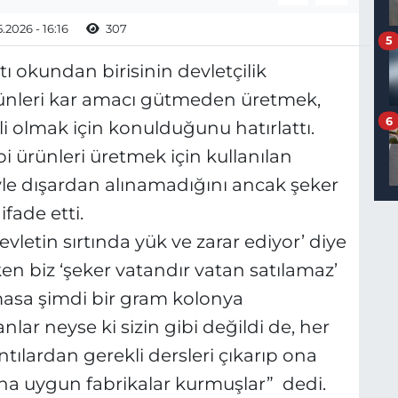
.2026 - 16:16
307
5
ı okundan birisinin devletçilik
ünleri kar amacı gütmeden üretmek,
6
i olmak için konulduğunu hatırlattı.
 ürünleri üretmek için kullanılan
yle dışardan alınamadığını ancak şeker
fade etti.
evletin sırtında yük ve zarar ediyor’ diye
rken biz ‘şeker vatandır vatan satılamaz’
lmasa şimdi bir gram kolonya
lar neyse ki sizin gibi değildi de, her
tılardan gerekli dersleri çıkarıp ona
a uygun fabrikalar kurmuşlar” dedi.