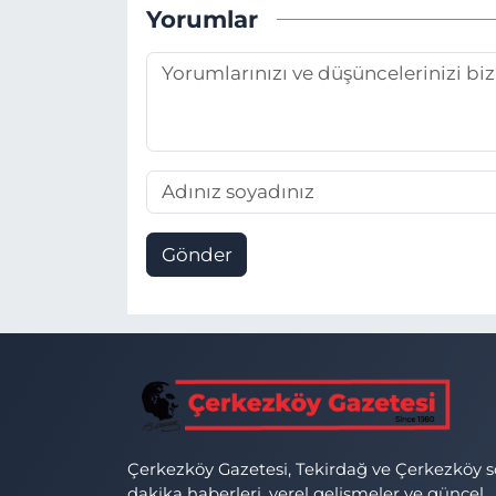
Yorumlar
Gönder
Çerkezköy Gazetesi, Tekirdağ ve Çerkezköy 
dakika haberleri, yerel gelişmeler ve güncel