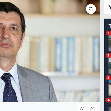
1
2
3
4
-
+
A
A