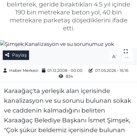
belirterek, geride bıraktıkları 4.5 yıl içinde
Gizlilik Sözleşmesi
190 bin metrekare beton yol, 40 bin
metrekare parketaş döşediklerini ifade
İletişim
etti.
Künye
Paylaş
-
+
A
A
Topluluk Kuralları
Haber Merkezi
01.12.2008 - 00:00
07.05.2026 - 16:16
Yayın İlkeleri
834
Karaağaç'ta yerleşik alan içerisinde
kanalizasyon ve su sorunu bulunan sokak
ve caddenin kalmadığını belirten
Karaağaç Belediye Başkanı İsmet Şimşek,
"Çok şükür beldemiz içerisinde bulunan