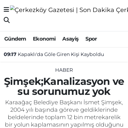
Asayiş
Tekirdağ Nöbetçi Eczaneler
Ekonomi
Tekirdağ Hava Durumu
Gündem
Ekonomi
Asayiş
Spor
Gündem
Tekirdağ Namaz Vakitleri
09:17
Kapaklı'da Göle Giren Kişi Kayboldu
Haber
Tekirdağ Trafik Yoğunluk Haritası
HABER
Şimşek;Kanalizasyon ve
Kültür&Sanat
Süper Lig Puan Durumu ve Fikstür
su sorunumuz yok
Manşet
Tüm Manşetler
Karaağaç Belediye Başkanı İsmet Şimşek,
2004 yılı başında göreve geldiklerinde
SAĞLIK
Son Dakika Haberleri
beldelerinde toplam 12 bin metrekarelik
Spor
Haber Arşivi
bir yolun kaplamasının yapılmış olduğunu