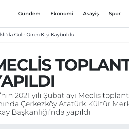
Gündem
Ekonomi
Asayiş
Spor
lı'da Göle Giren Kişi Kayboldu
ECLİS TOPLANTIS
APILDI
nin 2021 yılı Şubat ayı Meclis toplan
ında Çerkezköy Atatürk Kültür Mer
ay Başkanlığı’nda yapıldı