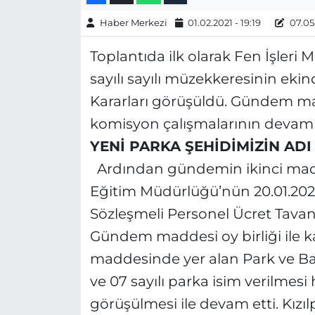
Haber Merkezi
01.02.2021 - 19:19
07.05.
Toplantıda ilk olarak Fen İşleri
sayılı sayılı müzekkeresinin eki
Kararları görüşüldü. Gündem m
komisyon çalışmalarının devam 
YENİ PARKA ŞEHİDİMİZİN ADI
Ardından gündemin ikinci madd
Eğitim Müdürlüğü’nün 20.01.2021 
Sözleşmeli Personel Ücret Tava
Gündem maddesi oy birliği ile ka
maddesinde yer alan Park ve Ba
ve 07 sayılı parka isim verilme
görüşülmesi ile devam etti. Kızı