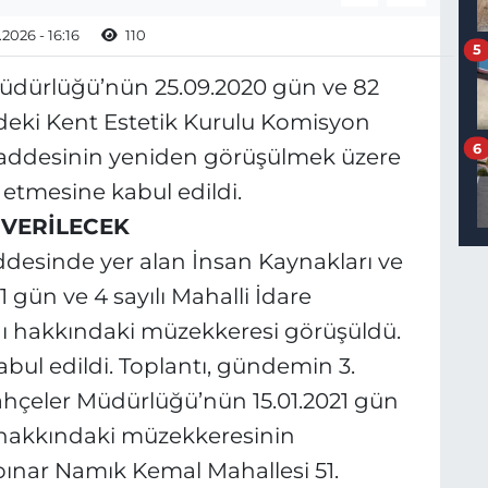
2026 - 16:16
110
5
 Müdürlüğü’nün 25.09.2020 gün ve 82
ndeki Kent Estetik Kurulu Komisyon
6
addesinin yeniden görüşülmek üzere
etmesine kabul edildi.
 VERİLECEK
esinde yer alan İnsan Kaynakları ve
gün ve 4 sayılı Mahalli İdare
nı hakkındaki müzekkeresi görüşüldü.
bul edildi. Toplantı, gündemin 3.
hçeler Müdürlüğü’nün 15.01.2021 gün
si hakkındaki müzekkeresinin
lpınar Namık Kemal Mahallesi 51.