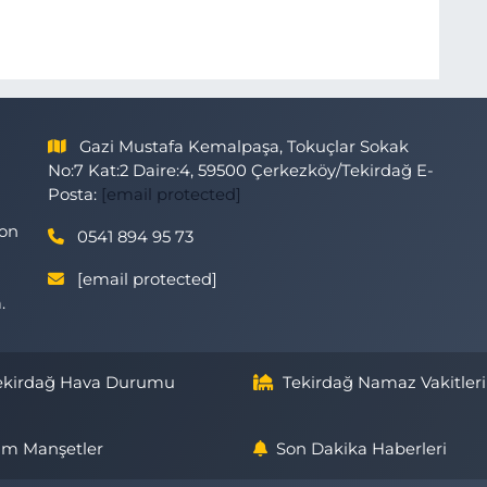
Gazi Mustafa Kemalpaşa, Tokuçlar Sokak
No:7 Kat:2 Daire:4, 59500 Çerkezköy/Tekirdağ E-
Posta:
[email protected]
son
0541 894 95 73
[email protected]
.
ekirdağ Hava Durumu
Tekirdağ Namaz Vakitleri
m Manşetler
Son Dakika Haberleri