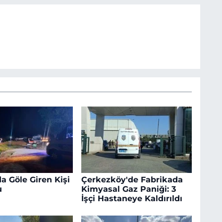
a Göle Giren Kişi
Çerkezköy'de Fabrikada
u
Kimyasal Gaz Paniği: 3
İşçi Hastaneye Kaldırıldı