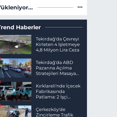
Yükleniyor...
Trend Haberler
Tekirdağ'da Çevreyi
Kirleten 4 İşletmeye
4,8 Milyon Lira Ceza
Tekirdağ'da ABD
Pazarına Açılma
Stratejileri Masaya
Yatırıldı
Kırklareli'nde İçecek
Fabrikasında
Patlama: 2 İşçi
Hayatını Kaybetti
Çerkezköy'de
Zincirleme Trafik