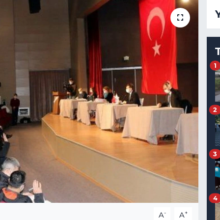
1
2
3
4
-
+
A
A