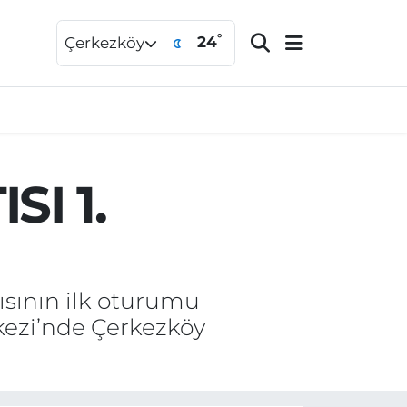
°
24
Çerkezköy
I 1.
tısının ilk oturumu
kezi’nde Çerkezköy