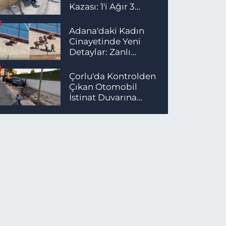
Kazası: 1'i Ağır 3
Yaralı
Adana'daki Kadın
Cinayetinde Yeni
Detaylar: Zanlı
İstanbul'da
Yakalandı
Çorlu'da Kontrolden
Çıkan Otomobil
İstinat Duvarına
Çarptı