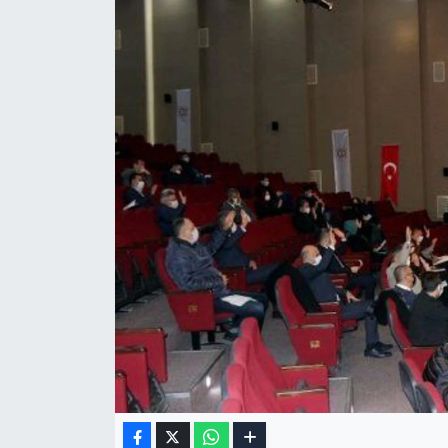
Gizlilik Sözleşmesi
İletişim
Künye
Topluluk Kuralları
Yayın İlkeleri