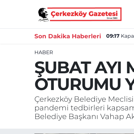
Asayiş
Tekirdağ Nöbetçi Eczaneler
Son Dakika Haberleri
09:17
Kapak
Ekonomi
Tekirdağ Hava Durumu
HABER
Gündem
Tekirdağ Namaz Vakitleri
ŞUBAT AYI M
Haber
Tekirdağ Trafik Yoğunluk Haritası
OTURUMU Y
Kültür&Sanat
Süper Lig Puan Durumu ve Fikstür
Çerkezköy Belediye Meclisi’
Manşet
Tüm Manşetler
pandemi tedbirleri kapsam
SAĞLIK
Son Dakika Haberleri
Belediye Başkanı Vahap Ak
Spor
Haber Arşivi