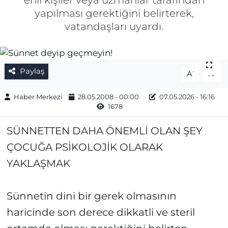
ehli kişiler veya uzmanlar tarafından
yapılması gerektiğini belirterek,
Gizlilik Sözleşmesi
vatandaşları uyardı.
İletişim
Künye
Paylaş
-
+
A
A
Topluluk Kuralları
Haber Merkezi
28.05.2008 - 00:00
07.05.2026 - 16:16
1678
Yayın İlkeleri
SÜNNETTEN DAHA ÖNEMLİ OLAN ŞEY
ÇOCUĞA PSİKOLOJİK OLARAK
YAKLAŞMAK
Sünnetin dini bir gerek olmasının
haricinde son derece dikkatli ve steril