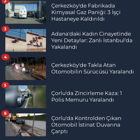
2
Çerkezköy'de Fabrikada
Kimyasal Gaz Paniği: 3 İşçi
Hastaneye Kaldırıldı
3
Adana'daki Kadın Cinayetinde
Yeni Detaylar: Zanlı İstanbul'da
Yakalandı
4
Çerkezköy'de Takla Atan
Otomobilin Sürücüsü Yaralandı
5
Çorlu'da Zincirleme Kaza: 1
Polis Memuru Yaralandı
6
Çorlu'da Kontrolden Çıkan
Otomobil İstinat Duvarına
Çarptı