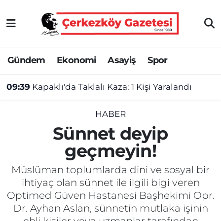
Asayiş
Tekirdağ Nöbetçi Eczaneler
Gündem
Ekonomi
Asayiş
Spor
Ekonomi
Tekirdağ Hava Durumu
09:39
Kapaklı'da Taklalı Kaza: 1 Kişi Yaralandı
Gündem
Tekirdağ Namaz Vakitleri
Haber
Tekirdağ Trafik Yoğunluk Haritası
HABER
Sünnet deyip
Kültür&Sanat
Süper Lig Puan Durumu ve Fikstür
geçmeyin!
Manşet
Tüm Manşetler
Müslüman toplumlarda dini ve sosyal bir
ihtiyaç olan sünnet ile ilgili bigi veren
SAĞLIK
Son Dakika Haberleri
Optimed Güven Hastanesi Başhekimi Opr.
Dr. Ayhan Aslan, sünnetin mutlaka işinin
Spor
Haber Arşivi