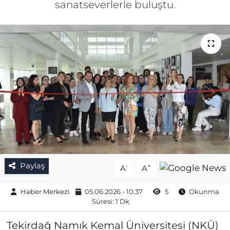
sanatseverlerle buluştu.
Gizlilik Sözleşmesi
İletişim
Künye
Topluluk Kuralları
Yayın İlkeleri
Paylaş
-
+
A
A
Haber Merkezi
05.06.2026 - 10:37
5
Okunma
Süresi: 1 Dk
Tekirdağ Namık Kemal Üniversitesi (NKÜ)