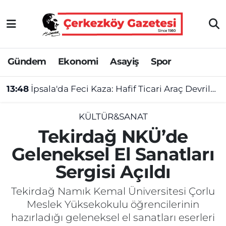
Asayiş
Tekirdağ Nöbetçi Eczaneler
Gündem
Ekonomi
Asayiş
Spor
Ekonomi
Tekirdağ Hava Durumu
13:48
İpsala'da Feci Kaza: Hafif Ticari Araç Devrildi, 1 Ölü 1 Yaralı
Gündem
Tekirdağ Namaz Vakitleri
Haber
Tekirdağ Trafik Yoğunluk Haritası
KÜLTÜR&SANAT
Tekirdağ NKÜ’de
Kültür&Sanat
Süper Lig Puan Durumu ve Fikstür
Geleneksel El Sanatları
Sergisi Açıldı
Manşet
Tüm Manşetler
Tekirdağ Namık Kemal Üniversitesi Çorlu
SAĞLIK
Son Dakika Haberleri
Meslek Yüksekokulu öğrencilerinin
hazırladığı geleneksel el sanatları eserleri
Spor
Haber Arşivi