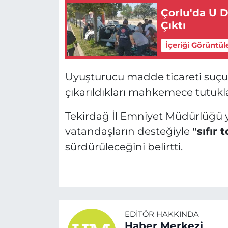
Çorlu'da U 
Çıktı
İçeriği Görüntül
Uyuşturucu madde ticareti suçu
çıkarıldıkları mahkemece tutukl
Tekirdağ İl Emniyet Müdürlüğü y
vatandaşların desteğiyle
"sıfır 
sürdürüleceğini belirtti.
EDITÖR HAKKINDA
Haber Merkezi