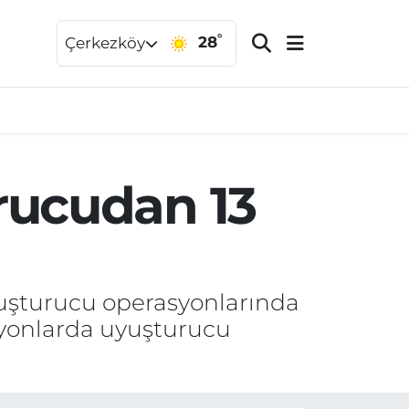
°
28
Çerkezköy
rucudan 13
uyuşturucu operasyonlarında
asyonlarda uyuşturucu