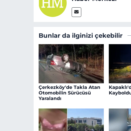
Bunlar da ilginizi çekebilir
Çerkezköy'de Takla Atan
Kapaklı'd
Otomobilin Sürücüsü
Kaybold
Yaralandı