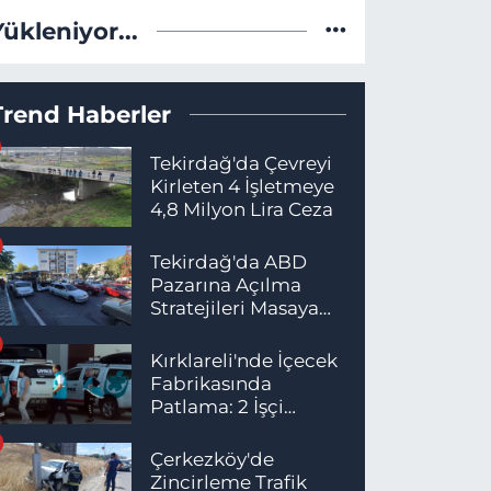
Yükleniyor...
Trend Haberler
Tekirdağ'da Çevreyi
Kirleten 4 İşletmeye
4,8 Milyon Lira Ceza
Tekirdağ'da ABD
Pazarına Açılma
Stratejileri Masaya
Yatırıldı
Kırklareli'nde İçecek
Fabrikasında
Patlama: 2 İşçi
Hayatını Kaybetti
Çerkezköy'de
Zincirleme Trafik