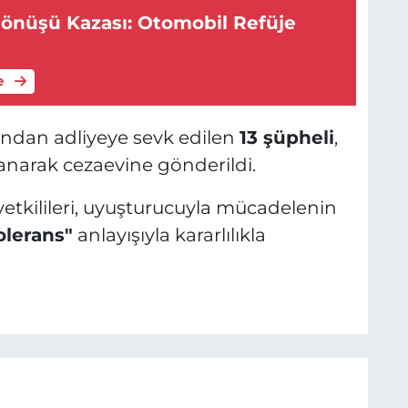
Dönüşü Kazası: Otomobil Refüje
e
ndan adliyeye sevk edilen
13 şüpheli
,
anarak cezaevine gönderildi.
etkilileri, uyuşturucuyla mücadelenin
tolerans"
anlayışıyla kararlılıkla