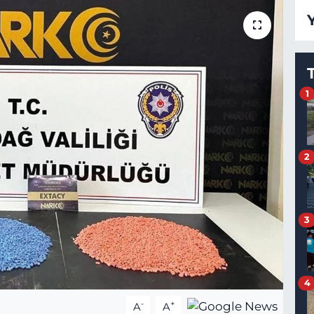
1
2
3
4
-
+
A
A