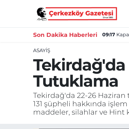
Asayiş
Tekirdağ Nöbetçi Eczaneler
Son Dakika Haberleri
09:17
Kapak
Ekonomi
Tekirdağ Hava Durumu
ASAYIŞ
Gündem
Tekirdağ Namaz Vakitleri
Tekirdağ'da
Haber
Tekirdağ Trafik Yoğunluk Haritası
Tutuklama
Kültür&Sanat
Süper Lig Puan Durumu ve Fikstür
Tekirdağ'da 22-26 Haziran 
Manşet
Tüm Manşetler
131 şüpheli hakkında işlem 
SAĞLIK
Son Dakika Haberleri
maddeler, silahlar ve Hint k
Spor
Haber Arşivi