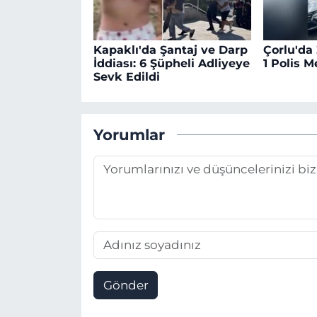
Kapaklı'da Şantaj ve Darp
Çorlu'da
İddiası: 6 Şüpheli Adliyeye
1 Polis 
Sevk Edildi
Yorumlar
Gönder