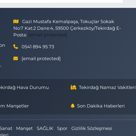
Gazi Mustafa Kemalpaşa, Tokuçlar Sokak
No:7 Kat:2 Daire:4, 59500 Çerkezköy/Tekirdağ E-
Posta:
[email protected]
son
0541 894 95 73
[email protected]
.
ekirdağ Hava Durumu
Tekirdağ Namaz Vakitleri
m Manşetler
Son Dakika Haberleri
Sanat
Manşet
SAĞLIK
Spor
Gizlilik Sözleşmesi
eleri