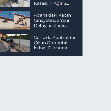
Kazası: 1'i Ağır 3
Yaralı
Adana'daki Kadın
Cinayetinde Yeni
Detaylar: Zanlı
İstanbul'da
Yakalandı
Çorlu'da Kontrolden
Çıkan Otomobil
İstinat Duvarına
Çarptı