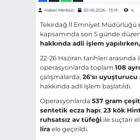
Haber Merkezi
30.06.2026 - 15:19
4
Tekirdağ İl Emniyet Müdürlüğü 
kapsamında son 5 günde düzen
hakkında adli işlem yapılırken,
22-26 Haziran tarihleri arasında i
operasyonlarda toplam
108 ayr
çalışmalarda,
26'sı uyuşturucu s
hakkında adli işlem başlatıldı.
Operasyonlarda
537 gram çeşi
sentetik ecza hapı
,
23 kök Hint
ruhsatsız av tüfeği
ile suçtan e
lira
ele geçirildi.