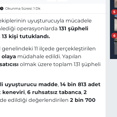
Okunma Süresi: 1 Dk
5
ekiplerinin uyuşturucuyla mücadele
lediği operasyonlarda
131 şüpheli
 13 kişi tutuklandı.
6
l genelindeki 11 ilçede gerçekleştirilen
ı olaya
müdahale edildi. Yapılan
atıcısı
olmak üzere toplam 131 şüpheli
tli uyuşturucu madde
,
14 bin 813 adet
 keneviri
,
6 ruhsatsız tabanca
,
2
lde edildiği değerlendirilen
2 bin 700