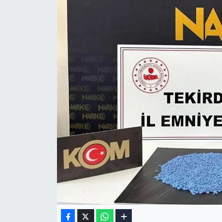
Gizlilik Sözleşmesi
İletişim
Künye
Topluluk Kuralları
Yayın İlkeleri