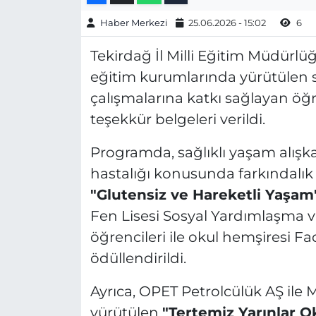
Haber Merkezi
25.06.2026 - 15:02
6
Tekirdağ İl Milli Eğitim Müdür
eğitim kurumlarında yürütülen so
çalışmalarına katkı sağlayan öğr
teşekkür belgeleri verildi.
Programda, sağlıklı yaşam alışka
hastalığı konusunda farkındalı
"Glutensiz ve Hareketli Yaşam
Fen Lisesi Sosyal Yardımlaşma v
öğrencileri ile okul hemşiresi 
ödüllendirildi.
Ayrıca, OPET Petrolcülük AŞ ile Mi
yürütülen
"Tertemiz Yarınlar O