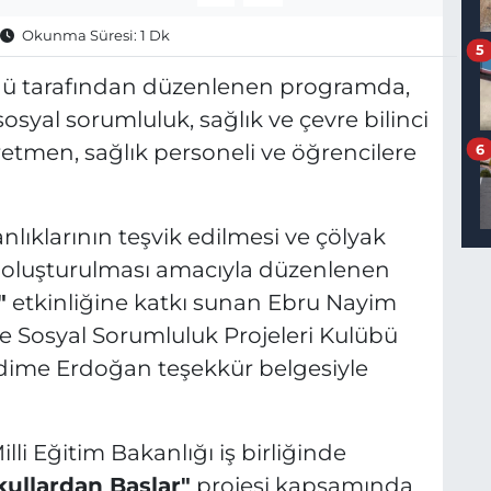
Okunma Süresi: 1 Dk
5
lüğü tarafından düzenlenen programda,
syal sorumluluk, sağlık ve çevre bilinci
etmen, sağlık personeli ve öğrencilere
6
nlıklarının teşvik edilmesi ve çölyak
k oluşturulması amacıyla düzenlenen
"
etkinliğine katkı sunan Ebru Nayim
e Sosyal Sorumluluk Projeleri Kulübü
Fadime Erdoğan teşekkür belgesiyle
lli Eğitim Bakanlığı iş birliğinde
kullardan Başlar"
projesi kapsamında