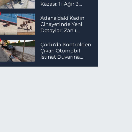
Kazası: 1'i Ağır 3
Yaralı
Adana'daki Kadın
Cinayetinde Yeni
Detaylar: Zanlı
İstanbul'da
Yakalandı
Çorlu'da Kontrolden
Çıkan Otomobil
İstinat Duvarına
Çarptı