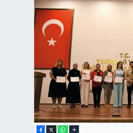
Gizlilik Sözleşmesi
İletişim
Künye
Topluluk Kuralları
Yayın İlkeleri