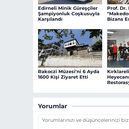
Edirneli Minik Güreşçiler
Prof. Dr.
Şampiyonluk Coşkusuyla
"Makedon
Karşılandı
Bizans E
Rakoczi Müzesi'ni 6 Ayda
Kırklarel
1600 Kişi Ziyaret Etti
Heyecanı
Restora
Yorumlar