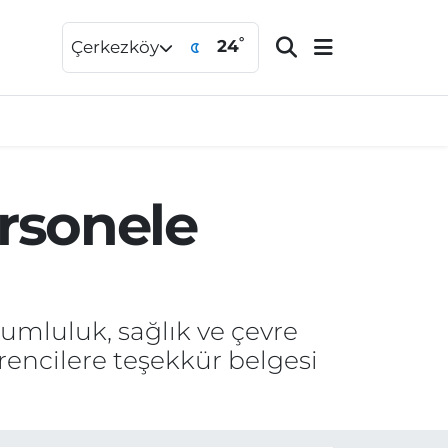
°
24
Çerkezköy
rsonele
rumluluk, sağlık ve çevre
ğrencilere teşekkür belgesi