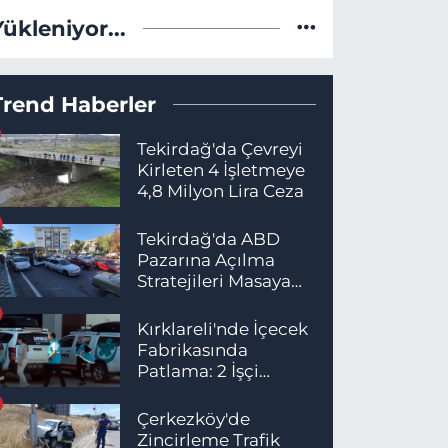
Yükleniyor...
Trend Haberler
Tekirdağ'da Çevreyi
Kirleten 4 İşletmeye
4,8 Milyon Lira Ceza
Tekirdağ'da ABD
Pazarına Açılma
Stratejileri Masaya
Yatırıldı
Kırklareli'nde İçecek
Fabrikasında
Patlama: 2 İşçi
Hayatını Kaybetti
Çerkezköy'de
Zincirleme Trafik