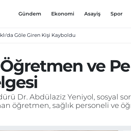
Gündem
Ekonomi
Asayiş
Spor
lı'da Göle Giren Kişi Kayboldu
 Öğretmen ve Pe
lgesi
dürü Dr. Abdülaziz Yeniyol, sosyal so
unan öğretmen, sağlık personeli ve ö