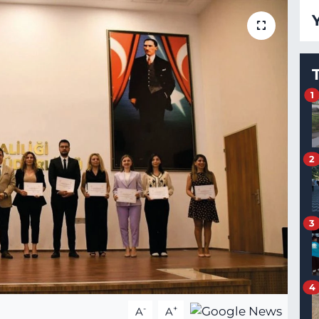
1
2
3
4
-
+
A
A