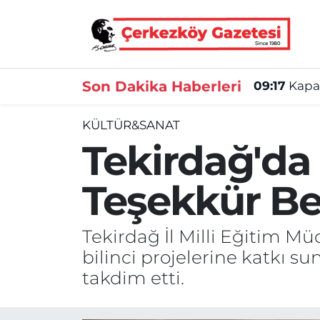
Asayiş
Tekirdağ Nöbetçi Eczaneler
Son Dakika Haberleri
09:17
Kapak
Ekonomi
Tekirdağ Hava Durumu
KÜLTÜR&SANAT
Gündem
Tekirdağ Namaz Vakitleri
Tekirdağ'da
Haber
Tekirdağ Trafik Yoğunluk Haritası
Teşekkür Be
Kültür&Sanat
Süper Lig Puan Durumu ve Fikstür
Tekirdağ İl Milli Eğitim Mü
Manşet
Tüm Manşetler
bilinci projelerine katkı s
SAĞLIK
Son Dakika Haberleri
takdim etti.
Spor
Haber Arşivi