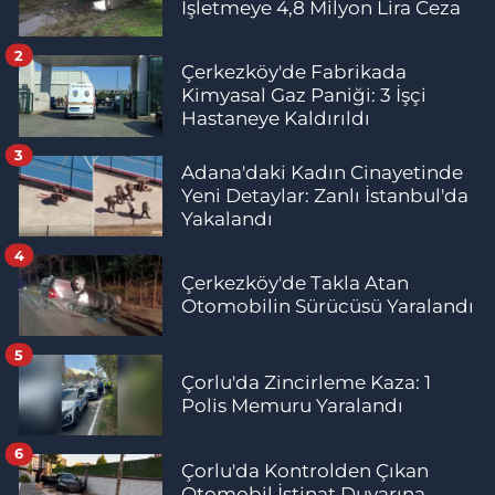
İşletmeye 4,8 Milyon Lira Ceza
2
Çerkezköy'de Fabrikada
Kimyasal Gaz Paniği: 3 İşçi
Hastaneye Kaldırıldı
3
Adana'daki Kadın Cinayetinde
Yeni Detaylar: Zanlı İstanbul'da
Yakalandı
4
Çerkezköy'de Takla Atan
Otomobilin Sürücüsü Yaralandı
5
Çorlu'da Zincirleme Kaza: 1
Polis Memuru Yaralandı
6
Çorlu'da Kontrolden Çıkan
Otomobil İstinat Duvarına