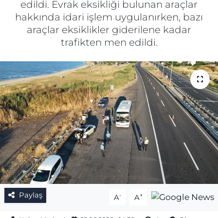
edildi. Evrak eksikliği bulunan araçlar
hakkında idari işlem uygulanırken, bazı
Gizlilik Sözleşmesi
araçlar eksiklikler giderilene kadar
trafikten men edildi.
İletişim
Künye
Topluluk Kuralları
Yayın İlkeleri
Paylaş
-
+
A
A