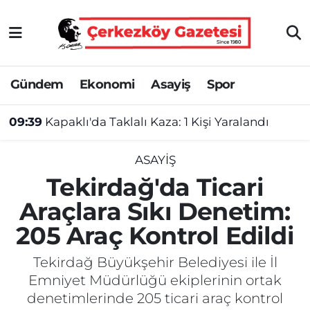
Asayiş
Tekirdağ Nöbetçi Eczaneler
Gündem
Ekonomi
Asayiş
Spor
Ekonomi
Tekirdağ Hava Durumu
09:39
Kapaklı'da Taklalı Kaza: 1 Kişi Yaralandı
Gündem
Tekirdağ Namaz Vakitleri
Haber
Tekirdağ Trafik Yoğunluk Haritası
ASAYIŞ
Tekirdağ'da Ticari
Kültür&Sanat
Süper Lig Puan Durumu ve Fikstür
Araçlara Sıkı Denetim:
205 Araç Kontrol Edildi
Manşet
Tüm Manşetler
Tekirdağ Büyükşehir Belediyesi ile İl
SAĞLIK
Son Dakika Haberleri
Emniyet Müdürlüğü ekiplerinin ortak
denetimlerinde 205 ticari araç kontrol
Spor
Haber Arşivi