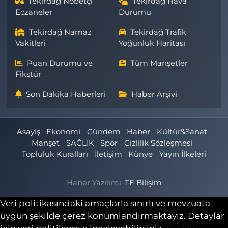
Tekirdağ Nöbetçi
Tekirdağ Hava
Eczaneler
Durumu
Tekirdağ Namaz
Tekirdağ Trafik
Vakitleri
Yoğunluk Haritası
Puan Durumu ve
Tüm Manşetler
Fikstür
Son Dakika Haberleri
Haber Arşivi
Asayiş
Ekonomi
Gündem
Haber
Kültür&Sanat
Manşet
SAĞLIK
Spor
Gizlilik Sözleşmesi
Topluluk Kuralları
İletişim
Künye
Yayın İlkeleri
Haber Yazılımı:
TE Bilişim
Veri politikasındaki amaçlarla sınırlı ve mevzuata
uygun şekilde çerez konumlandırmaktayız. Detaylar