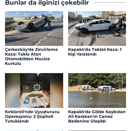
Bunlar da ilginizi çekebilir
Çerkezköy'de Zincirleme
Kapaklı'da Taklalı Kaza: 1
Kaza: Takla Atan
Kişi Yaralandı
Otomobilden Mucize
Kurtulu
Kırklareli'nde Uyuşturucu
Kapaklı'da Gölde Kaybolan
Operasyonu: 2 Şüpheli
Ali Karakan'ın Cansız
Tutuklandı
Bedenine Ulaşıldı