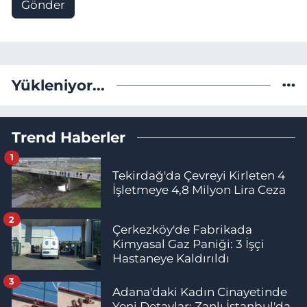
Gönder
Yükleniyor...
Trend Haberler
1
Tekirdağ'da Çevreyi Kirleten 4
İşletmeye 4,8 Milyon Lira Ceza
2
Çerkezköy'de Fabrikada
Kimyasal Gaz Paniği: 3 İşçi
Hastaneye Kaldırıldı
3
Adana'daki Kadın Cinayetinde
Yeni Detaylar: Zanlı İstanbul'da