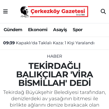
Asayiş
Tekirdağ Nöbetçi Eczaneler
Gündem
Ekonomi
Asayiş
Spor
Ekonomi
Tekirdağ Hava Durumu
09:39
Kapaklı'da Taklalı Kaza: 1 Kişi Yaralandı
Gündem
Tekirdağ Namaz Vakitleri
Haber
Tekirdağ Trafik Yoğunluk Haritası
HABER
TEKİRDAĞLI
Kültür&Sanat
Süper Lig Puan Durumu ve Fikstür
BALIKÇILAR 'VİRA
BİSMİLLAH' DEDİ
Manşet
Tüm Manşetler
Tekirdağ Büyükşehir Belediyesi tarafından,
SAĞLIK
Son Dakika Haberleri
denizlerdeki av yasağının bitmesi ile
birlikte ağlarını denize bırakacak olan
Spor
Haber Arşivi