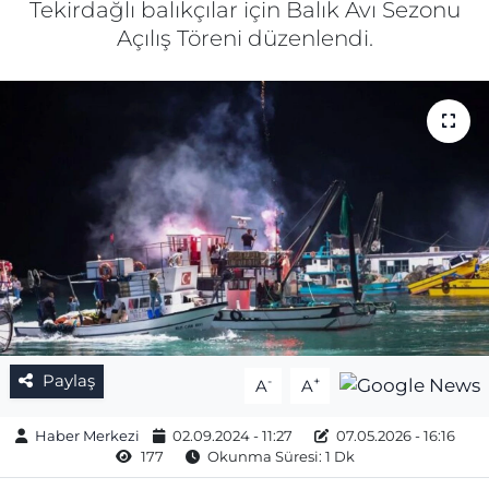
Tekirdağlı balıkçılar için Balık Avı Sezonu
Açılış Töreni düzenlendi.
Gizlilik Sözleşmesi
İletişim
Künye
Topluluk Kuralları
Yayın İlkeleri
Paylaş
-
+
A
A
Haber Merkezi
02.09.2024 - 11:27
07.05.2026 - 16:16
177
Okunma Süresi: 1 Dk