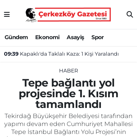
Asayiş
Tekirdağ Nöbetçi Eczaneler
Gündem
Ekonomi
Asayiş
Spor
Ekonomi
Tekirdağ Hava Durumu
09:39
Kapaklı'da Taklalı Kaza: 1 Kişi Yaralandı
Gündem
Tekirdağ Namaz Vakitleri
Haber
Tekirdağ Trafik Yoğunluk Haritası
HABER
Tepe bağlantı yol
Kültür&Sanat
Süper Lig Puan Durumu ve Fikstür
projesinde 1. Kısım
tamamlandı
Manşet
Tüm Manşetler
Tekirdağ Büyükşehir Belediyesi tarafından
SAĞLIK
Son Dakika Haberleri
yapımı devam eden Cumhuriyet Mahallesi
Tepe İstanbul Bağlantı Yolu Projesi’nin
Spor
Haber Arşivi