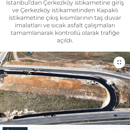
İstanbul’dan Çerkezköy istikametine giriş
ve Çerkezköy istikametinden Kapaklı
Gizlilik Sözleşmesi
istikametine çıkış kısımlarının taş duvar
imalatları ve sıcak asfalt çalışmaları
İletişim
tamamlanarak kontrollü olarak trafiğe
açıldı.
Künye
Topluluk Kuralları
Yayın İlkeleri