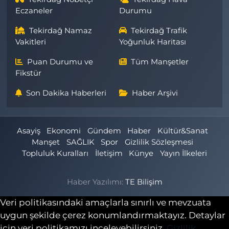
Eczaneler
Durumu
Tekirdağ Namaz
Tekirdağ Trafik
Vakitleri
Yoğunluk Haritası
Puan Durumu ve
Tüm Manşetler
Fikstür
Son Dakika Haberleri
Haber Arşivi
Asayiş
Ekonomi
Gündem
Haber
Kültür&Sanat
Manşet
SAĞLIK
Spor
Gizlilik Sözleşmesi
Topluluk Kuralları
İletişim
Künye
Yayın İlkeleri
Haber Yazılımı:
TE Bilişim
Veri politikasındaki amaçlarla sınırlı ve mevzuata
uygun şekilde çerez konumlandırmaktayız. Detaylar
için veri politikamızı inceleyebilirsiniz.
Gizlilik