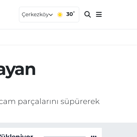
°
30
Çerkezköy
layan
i cam parçalarını süpürerek
Yükleniyor...