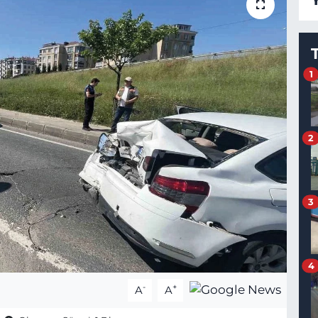
1
2
3
4
-
+
A
A