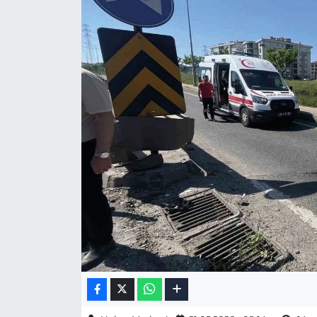
Gizlilik Sözleşmesi
İletişim
Künye
Topluluk Kuralları
Yayın İlkeleri