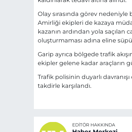
kaldırılarak tedavi altına alındı.
Olay sırasında görev nedeniyle 
Amirliği ekipleri de kazaya müdaha
kazanın ardından yola saçılan ca
oluşturmaması adına eline süpür
Garip ayrıca bölgede trafik akışı
ekipler gelene kadar araçların gü
Trafik polisinin duyarlı davranış
takdirle karşılandı.
EDITÖR HAKKINDA
Haber Merkezi