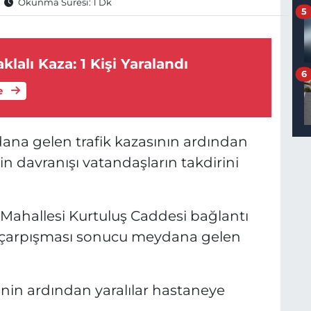
Okunma Süresi: 1 Dk
5
klalı Kaza: 1 Kişi Yaralandı
6
e
dana gelen trafik kazasının ardından
nin davranışı vatandaşların takdirini
 Mahallesi Kurtuluş Caddesi bağlantı
n çarpışması sonucu meydana gelen
inin ardından yaralılar hastaneye