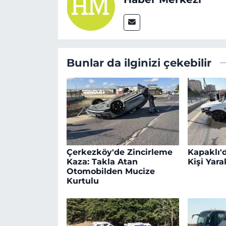
Bunlar da ilginizi çekebilir
Çerkezköy'de Zincirleme
Kapaklı'd
Kaza: Takla Atan
Kişi Yara
Otomobilden Mucize
Kurtulu