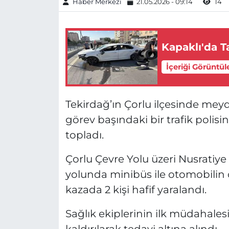
Haber Merkezi
21.05.2026 - 09:14
14
Kapaklı'da Ta
İçeriği Görüntül
Tekirdağ’ın Çorlu ilçesinde mey
görev başındaki bir trafik polisi
topladı.
Çorlu Çevre Yolu üzeri Nusratiye
yolunda minibüs ile otomobili
kazada 2 kişi hafif yaralandı.
Sağlık ekiplerinin ilk müdahales