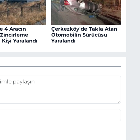
e 4 Aracın
Çerkezköy'de Takla Atan
 Zincirleme
Otomobilin Sürücüsü
 Kişi Yaralandı
Yaralandı