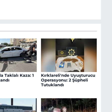
a Taklalı Kaza: 1
Kırklareli'nde Uyuşturucu
landı
Operasyonu: 2 Şüpheli
Tutuklandı