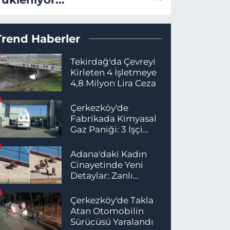
Trend Haberler
Tekirdağ'da Çevreyi
Kirleten 4 İşletmeye
4,8 Milyon Lira Ceza
Çerkezköy'de
Fabrikada Kimyasal
Gaz Paniği: 3 İşçi
Hastaneye Kaldırıldı
Adana'daki Kadın
Cinayetinde Yeni
Detaylar: Zanlı
İstanbul'da
Yakalandı
Çerkezköy'de Takla
Atan Otomobilin
Sürücüsü Yaralandı