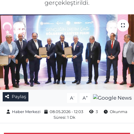
gerçekleştirildi.
Gizlilik Sözleşmesi
İletişim
Künye
Topluluk Kuralları
Yayın İlkeleri
Paylaş
-
+
A
A
Haber Merkezi
08.05.2026 - 12:03
3
Okunma
Süresi: 1 Dk