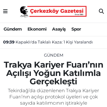
Asayiş
Tekirdağ Nöbetçi Eczaneler
Gündem
Ekonomi
Asayiş
Spor
Ekonomi
Tekirdağ Hava Durumu
09:39
Kapaklı'da Taklalı Kaza: 1 Kişi Yaralandı
Gündem
Tekirdağ Namaz Vakitleri
Haber
Tekirdağ Trafik Yoğunluk Haritası
GÜNDEM
Trakya Kariyer Fuarı’nın
Kültür&Sanat
Süper Lig Puan Durumu ve Fikstür
Açılışı Yoğun Katılımla
Gerçekleşti
Manşet
Tüm Manşetler
Tekirdağ’da düzenlenen Trakya Kariyer
SAĞLIK
Son Dakika Haberleri
Fuarı’nın açılışı protokol üyeleri ve çok
sayıda katılımcının iştirakiyle
Spor
Haber Arşivi