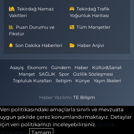
Tekirdağ Namaz
Tekirdağ Trafik
Vakitleri
Yoğunluk Haritası
Puan Durumu ve
Tüm Manşetler
Fikstür
Son Dakika Haberleri
Haber Arşivi
Asayiş
Ekonomi
Gündem
Haber
Kültür&Sanat
Manşet
SAĞLIK
Spor
Gizlilik Sözleşmesi
Topluluk Kuralları
İletişim
Künye
Yayın İlkeleri
Haber Yazılımı:
TE Bilişim
Veri politikasındaki amaçlarla sınırlı ve mevzuata
uygun şekilde çerez konumlandırmaktayız. Detaylar
için veri politikamızı inceleyebilirsiniz.
Gizlilik
Sözleşmesi
Tamam