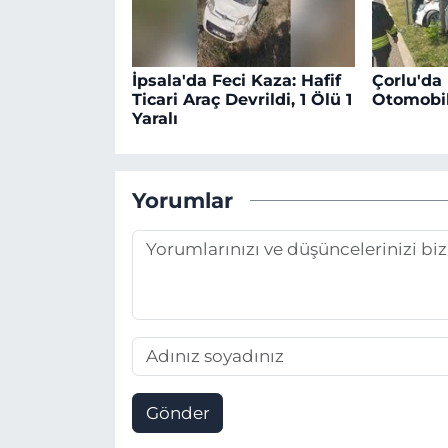
İpsala'da Feci Kaza: Hafif
Çorlu'da
Ticari Araç Devrildi, 1 Ölü 1
Otomobil
Yaralı
Yorumlar
Gönder