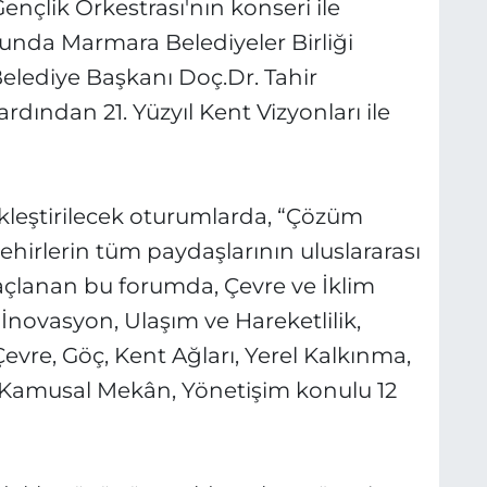
ençlik Orkestrası'nın konseri ile
unda Marmara Belediyeler Birliği
elediye Başkanı Doç.Dr. Tahir
dından 21. Yüzyıl Kent Vizyonları ile
ekleştirilecek oturumlarda, “Çözüm
ehirlerin tüm paydaşlarının uluslararası
maçlanan bu forumda, Çevre ve İklim
e İnovasyon, Ulaşım ve Hareketlilik,
Çevre, Göç, Kent Ağları, Yerel Kalkınma,
k, Kamusal Mekân, Yönetişim konulu 12