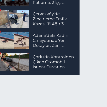
Patlama: 2 İşçi
Hayatını Kaybetti
Çerkezköy'de
Zincirleme Trafik
Kazası: 1'i Ağır 3
Yaralı
Adana'daki Kadın
Cinayetinde Yeni
Detaylar: Zanlı
İstanbul'da
Yakalandı
Çorlu'da Kontrolden
Çıkan Otomobil
İstinat Duvarına
Çarptı