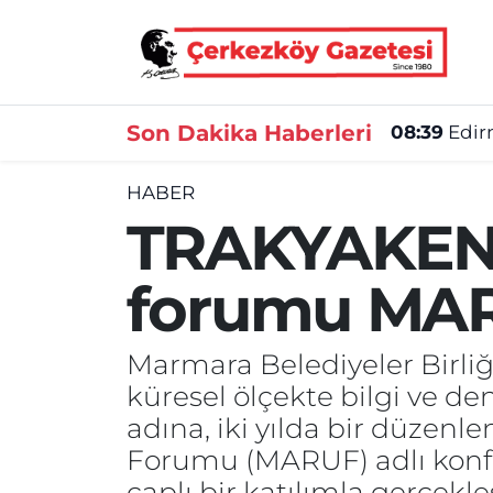
Asayiş
Tekirdağ Nöbetçi Eczaneler
Son Dakika Haberleri
08:39
Edir
Ekonomi
Tekirdağ Hava Durumu
HABER
Gündem
Tekirdağ Namaz Vakitleri
TRAKYAKENT,
Haber
Tekirdağ Trafik Yoğunluk Haritası
forumu MARU
Kültür&Sanat
Süper Lig Puan Durumu ve Fikstür
Marmara Belediyeler Birliğ
Manşet
Tüm Manşetler
küresel ölçekte bilgi ve d
SAĞLIK
Son Dakika Haberleri
adına, iki yılda bir düze
Forumu (MARUF) adlı konfe
Spor
Haber Arşivi
çaplı bir katılımla gerçekl