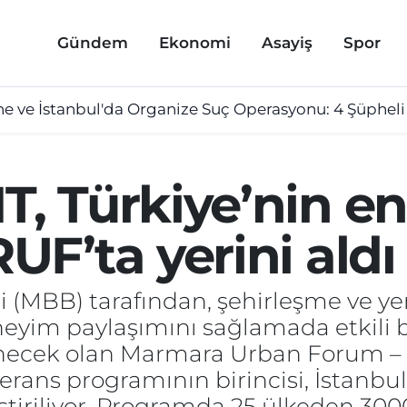
Gündem
Ekonomi
Asayiş
Spor
ne ve İstanbul'da Organize Suç Operasyonu: 4 Şüpheli
 Türkiye’nin en
F’ta yerini aldı
i (MBB) tarafından, şehirleşme ve ye
eneyim paylaşımını sağlamada etkili 
nlenecek olan Marmara Urban Forum –
rans programının birincisi, İstanbu
eştiriliyor. Programda 25 ülkeden 3000