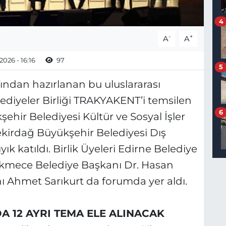
4
-
+
A
A
2026 - 16:16
97
5
fından hazırlanan bu uluslararası
ediyeler Birliği TRAKYAKENT’i temsilen
6
ehir Belediyesi Kültür ve Sosyal İşler
ekirdağ Büyükşehir Belediyesi Dış
ık katıldı. Birlik Üyeleri Edirne Belediye
kmece Belediye Başkanı Dr. Hasan
 Ahmet Sarıkurt da forumda yer aldı.
 12 AYRI TEMA ELE ALINACAK