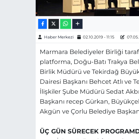
Haber Merkezi
02.10.2019 - 11:15
07.05.
Marmara Belediyeler Birliği tara
platforma, Doğu-Batı Trakya Bel
Birlik Müdürü ve Tekirdağ Büyükş
Dairesi Başkanı Behcet Atlı ve T
İlişkiler Şube Müdürü Sedat Akbıy
Başkanı recep Gürkan, Büyükçe
Akgün ve Çorlu Belediye Başkanı
ÜÇ GÜN SÜRECEK PROGRAMDA