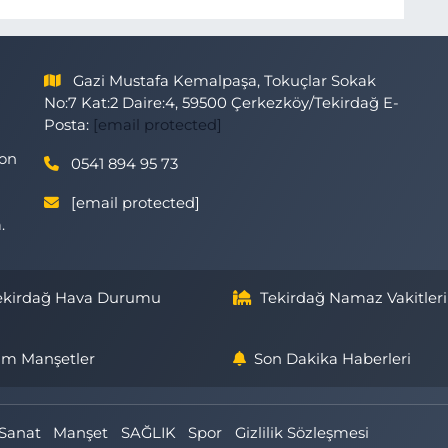
Gazi Mustafa Kemalpaşa, Tokuçlar Sokak
No:7 Kat:2 Daire:4, 59500 Çerkezköy/Tekirdağ E-
Posta:
[email protected]
son
0541 894 95 73
[email protected]
.
ekirdağ Hava Durumu
Tekirdağ Namaz Vakitleri
m Manşetler
Son Dakika Haberleri
Sanat
Manşet
SAĞLIK
Spor
Gizlilik Sözleşmesi