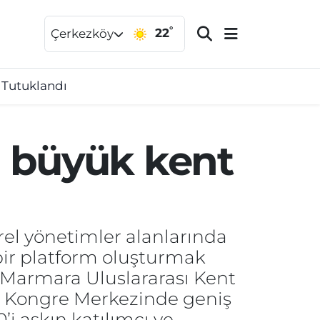
°
22
Çerkezköy
 Tutuklandı
 büyük kent
rel yönetimler alanlarında
bir platform oluşturmak
 Marmara Uluslararası Kent
l Kongre Merkezinde geniş
’i aşkın katılımcı ve