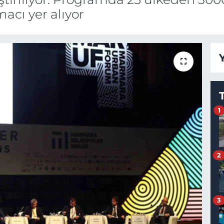
acı yer alıyor
1
2
3