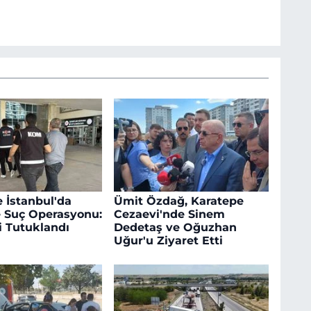
e İstanbul'da
Ümit Özdağ, Karatepe
 Suç Operasyonu:
Cezaevi'nde Sinem
i Tutuklandı
Dedetaş ve Oğuzhan
Uğur'u Ziyaret Etti