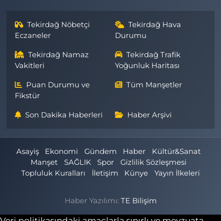
Tekirdağ Nöbetçi
Tekirdağ Hava
Eczaneler
Durumu
Tekirdağ Namaz
Tekirdağ Trafik
Vakitleri
Yoğunluk Haritası
Puan Durumu ve
Tüm Manşetler
Fikstür
Son Dakika Haberleri
Haber Arşivi
Asayiş
Ekonomi
Gündem
Haber
Kültür&Sanat
Manşet
SAĞLIK
Spor
Gizlilik Sözleşmesi
Topluluk Kuralları
İletişim
Künye
Yayın İlkeleri
Haber Yazılımı:
TE Bilişim
Veri politikasındaki amaçlarla sınırlı ve mevzuata