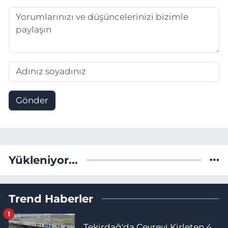
Gönder
Yükleniyor...
Trend Haberler
1
Tekirdağ'da Çevreyi Kirleten 4