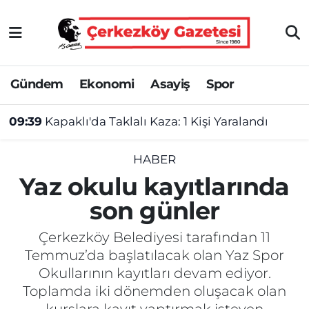
Asayiş
Tekirdağ Nöbetçi Eczaneler
Gündem
Ekonomi
Asayiş
Spor
Ekonomi
Tekirdağ Hava Durumu
09:39
Kapaklı'da Taklalı Kaza: 1 Kişi Yaralandı
Gündem
Tekirdağ Namaz Vakitleri
Haber
Tekirdağ Trafik Yoğunluk Haritası
HABER
Yaz okulu kayıtlarında
Kültür&Sanat
Süper Lig Puan Durumu ve Fikstür
son günler
Manşet
Tüm Manşetler
Çerkezköy Belediyesi tarafından 11
Temmuz’da başlatılacak olan Yaz Spor
SAĞLIK
Son Dakika Haberleri
Okullarının kayıtları devam ediyor.
Toplamda iki dönemden oluşacak olan
Spor
Haber Arşivi