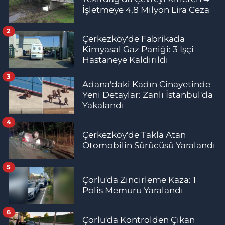
İşletmeye 4,8 Milyon Lira Ceza
2
Çerkezköy'de Fabrikada
Kimyasal Gaz Paniği: 3 İşçi
Hastaneye Kaldırıldı
3
Adana'daki Kadın Cinayetinde
Yeni Detaylar: Zanlı İstanbul'da
Yakalandı
4
Çerkezköy'de Takla Atan
Otomobilin Sürücüsü Yaralandı
5
Çorlu'da Zincirleme Kaza: 1
Polis Memuru Yaralandı
6
Çorlu'da Kontrolden Çıkan