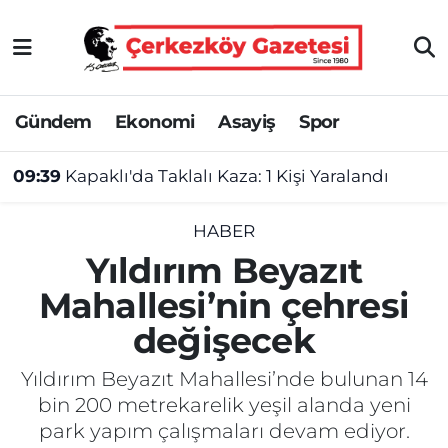
Asayiş
Tekirdağ Nöbetçi Eczaneler
Gündem
Ekonomi
Asayiş
Spor
Ekonomi
Tekirdağ Hava Durumu
09:39
Kapaklı'da Taklalı Kaza: 1 Kişi Yaralandı
Gündem
Tekirdağ Namaz Vakitleri
Haber
Tekirdağ Trafik Yoğunluk Haritası
HABER
Yıldırım Beyazıt
Kültür&Sanat
Süper Lig Puan Durumu ve Fikstür
Mahallesi’nin çehresi
değişecek
Manşet
Tüm Manşetler
Yıldırım Beyazıt Mahallesi’nde bulunan 14
SAĞLIK
Son Dakika Haberleri
bin 200 metrekarelik yeşil alanda yeni
park yapım çalışmaları devam ediyor.
Spor
Haber Arşivi