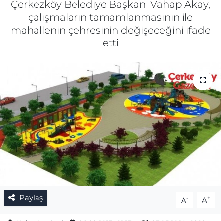
Çerkezköy Belediye Başkanı Vahap Akay,
çalışmaların tamamlanmasının ile
Gizlilik Sözleşmesi
mahallenin çehresinin değişeceğini ifade
etti
İletişim
Künye
Topluluk Kuralları
Yayın İlkeleri
Paylaş
-
+
A
A