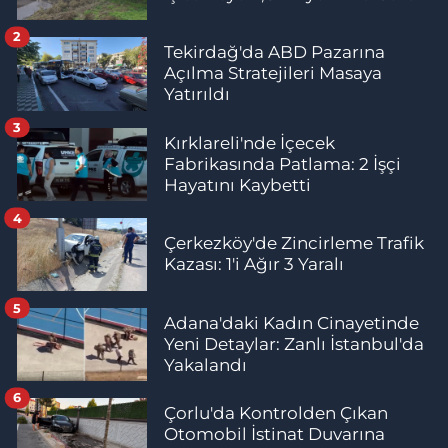
2
Tekirdağ'da ABD Pazarına
Açılma Stratejileri Masaya
Yatırıldı
3
Kırklareli'nde İçecek
Fabrikasında Patlama: 2 İşçi
Hayatını Kaybetti
4
Çerkezköy'de Zincirleme Trafik
Kazası: 1'i Ağır 3 Yaralı
5
Adana'daki Kadın Cinayetinde
Yeni Detaylar: Zanlı İstanbul'da
Yakalandı
6
Çorlu'da Kontrolden Çıkan
Otomobil İstinat Duvarına