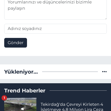
Gönder
Yükleniyor...
Trend Haberler
1
Tekirdağ'da Çevreyi Kirleten 4
İşletmeye 4,8 Milyon Lira Ceza