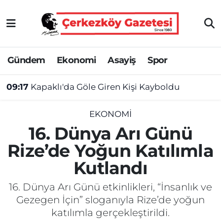
Asayiş
Tekirdağ Nöbetçi Eczaneler
Gündem
Ekonomi
Asayiş
Spor
Ekonomi
Tekirdağ Hava Durumu
09:17
Kapaklı'da Göle Giren Kişi Kayboldu
Gündem
Tekirdağ Namaz Vakitleri
Haber
Tekirdağ Trafik Yoğunluk Haritası
EKONOMI
16. Dünya Arı Günü
Kültür&Sanat
Süper Lig Puan Durumu ve Fikstür
Rize’de Yoğun Katılımla
Kutlandı
Manşet
Tüm Manşetler
16. Dünya Arı Günü etkinlikleri, “İnsanlık ve
SAĞLIK
Son Dakika Haberleri
Gezegen İçin” sloganıyla Rize’de yoğun
katılımla gerçekleştirildi.
Spor
Haber Arşivi