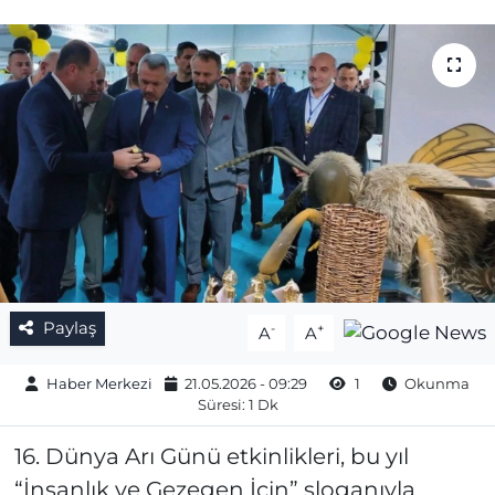
Gizlilik Sözleşmesi
İletişim
Künye
Topluluk Kuralları
Yayın İlkeleri
Paylaş
-
+
A
A
Haber Merkezi
21.05.2026 - 09:29
1
Okunma
Süresi: 1 Dk
16. Dünya Arı Günü etkinlikleri, bu yıl
“İnsanlık ve Gezegen İçin” sloganıyla