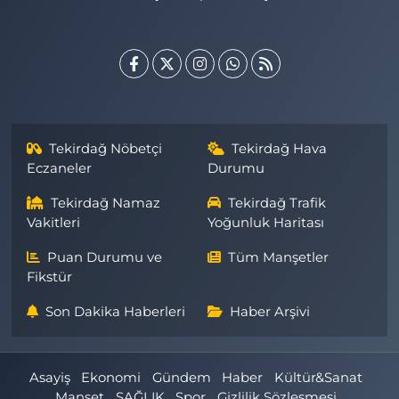
Tekirdağ Nöbetçi
Tekirdağ Hava
Eczaneler
Durumu
Tekirdağ Namaz
Tekirdağ Trafik
Vakitleri
Yoğunluk Haritası
Puan Durumu ve
Tüm Manşetler
Fikstür
Son Dakika Haberleri
Haber Arşivi
Asayiş
Ekonomi
Gündem
Haber
Kültür&Sanat
Manşet
SAĞLIK
Spor
Gizlilik Sözleşmesi