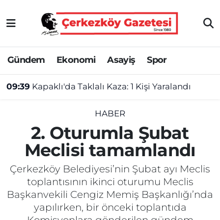
Asayiş
Tekirdağ Nöbetçi Eczaneler
Gündem
Ekonomi
Asayiş
Spor
Ekonomi
Tekirdağ Hava Durumu
09:39
Kapaklı'da Taklalı Kaza: 1 Kişi Yaralandı
Gündem
Tekirdağ Namaz Vakitleri
Haber
Tekirdağ Trafik Yoğunluk Haritası
HABER
2. Oturumla Şubat
Kültür&Sanat
Süper Lig Puan Durumu ve Fikstür
Meclisi tamamlandı
Manşet
Tüm Manşetler
Çerkezköy Belediyesi’nin Şubat ayı Meclis
toplantısının ikinci oturumu Meclis
SAĞLIK
Son Dakika Haberleri
Başkanvekili Cengiz Memiş Başkanlığı’nda
yapılırken, bir önceki toplantıda
Spor
Haber Arşivi