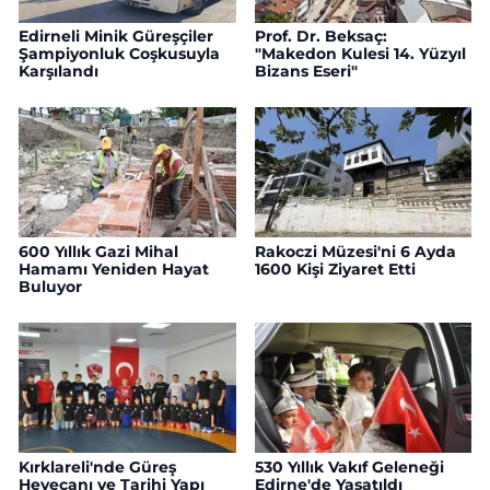
Edirneli Minik Güreşçiler
Prof. Dr. Beksaç:
Şampiyonluk Coşkusuyla
"Makedon Kulesi 14. Yüzyıl
Karşılandı
Bizans Eseri"
600 Yıllık Gazi Mihal
Rakoczi Müzesi'ni 6 Ayda
Hamamı Yeniden Hayat
1600 Kişi Ziyaret Etti
Buluyor
Kırklareli'nde Güreş
530 Yıllık Vakıf Geleneği
Heyecanı ve Tarihi Yapı
Edirne'de Yaşatıldı