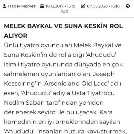
Haber Merkezi
18.12.2017 - 15:15
07.05.2026 - 16:16
245
MELEK BAYKAL VE SUNA KESKİN ROL
ALIYOR
Ünlü tiyatro oyuncuları Melek Baykal ve
Suna Keskin’in de rol aldığı ‘Ahududu’
isimli tiyatro oyununda dünyada en çok
sahnelenen oyunlardan olan, Joseph
Kesselring’in ‘Arsenic and Old Lace’ adlı
eseri, ‘Ahududu’ adıyla Usta Tiyatrocu
Nedim Saban tarafından yeniden
derlenerek seyirci ile buluşacak. Kara
komedinin en iyi örneklerinden sayılan
‘Ahududu’, insanları huzura kavuşturmak,