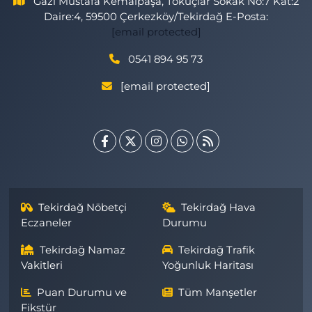
Gazi Mustafa Kemalpaşa, Tokuçlar Sokak No:7 Kat:2
Daire:4, 59500 Çerkezköy/Tekirdağ E-Posta:
[email protected]
0541 894 95 73
[email protected]
Tekirdağ Nöbetçi
Tekirdağ Hava
Eczaneler
Durumu
Tekirdağ Namaz
Tekirdağ Trafik
Vakitleri
Yoğunluk Haritası
Puan Durumu ve
Tüm Manşetler
Fikstür