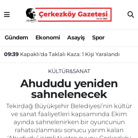
Asayiş
Tekirdağ Nöbetçi Eczaneler
Gündem
Ekonomi
Asayiş
Spor
Ekonomi
Tekirdağ Hava Durumu
09:39
Kapaklı'da Taklalı Kaza: 1 Kişi Yaralandı
Gündem
Tekirdağ Namaz Vakitleri
Haber
Tekirdağ Trafik Yoğunluk Haritası
KÜLTÜR&SANAT
Ahududu yeniden
Kültür&Sanat
Süper Lig Puan Durumu ve Fikstür
sahnelenecek
Manşet
Tüm Manşetler
Tekirdağ Büyükşehir Belediyesi’nin kültür
ve sanat faaliyetleri kapsamında Ekim
SAĞLIK
Son Dakika Haberleri
ayında sahnelenirken bir oyuncunun
rahatsızlanması sonucu yarım kalan
Spor
Haber Arşivi