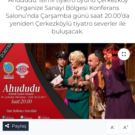
‘Ahududu’ isimli tiyatro oyunu Çerkezköy
Organize Sanayi Bölgesi Konferans
Gizlilik Sözleşmesi
Salonu’nda Çarşamba günü saat 20.00’da
yeniden Çerkezköylü tiyatro severler ile
İletişim
buluşacak.
Künye
Topluluk Kuralları
Yayın İlkeleri
Paylaş
-
+
A
A