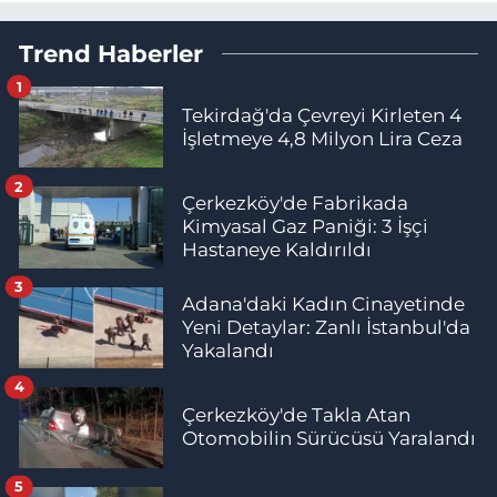
Trend Haberler
1
Tekirdağ'da Çevreyi Kirleten 4
İşletmeye 4,8 Milyon Lira Ceza
2
Çerkezköy'de Fabrikada
Kimyasal Gaz Paniği: 3 İşçi
Hastaneye Kaldırıldı
3
Adana'daki Kadın Cinayetinde
Yeni Detaylar: Zanlı İstanbul'da
Yakalandı
4
Çerkezköy'de Takla Atan
Otomobilin Sürücüsü Yaralandı
5