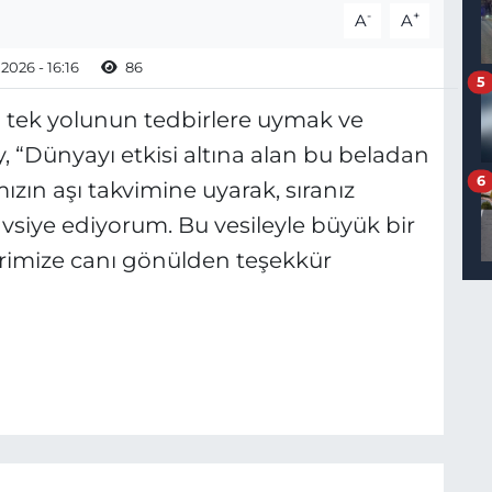
-
+
A
A
2026 - 16:16
86
5
tek yolunun tedbirlere uymak ve
, “Dünyayı etkisi altına alan bu beladan
6
ızın aşı takvimine uyarak, sıranız
avsiye ediyorum. Bu vesileyle büyük bir
lerimize canı gönülden teşekkür