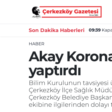
Asayiş
Tekirdağ Nöbetçi Eczaneler
Son Dakika Haberleri
09:39
Kapak
Ekonomi
Tekirdağ Hava Durumu
HABER
Gündem
Tekirdağ Namaz Vakitleri
Akay Korona 
Haber
Tekirdağ Trafik Yoğunluk Haritası
yaptırdı
Kültür&Sanat
Süper Lig Puan Durumu ve Fikstür
Bilim Kurulunun tavsiyesi 
Manşet
Tüm Manşetler
Çerkezköy İlçe Sağlık Müdür
SAĞLIK
Son Dakika Haberleri
Çerkezköy Belediye Başkanı
ekibine ilgilerinden dolayı 
Spor
Haber Arşivi