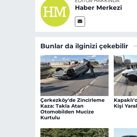
EDITÖR HAKKINDA
Haber Merkezi
Bunlar da ilginizi çekebilir
Çerkezköy'de Zincirleme
Kapaklı'd
Kaza: Takla Atan
Kişi Yara
Otomobilden Mucize
Kurtulu