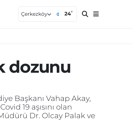
°
24
Çerkezköy
lk dozunu
ediye Başkanı Vahap Akay,
Covid 19 aşısını olan
 Müdürü Dr. Olcay Palak ve