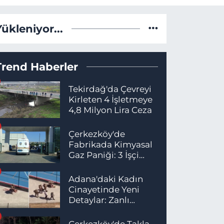
Yükleniyor...
Trend Haberler
Tekirdağ'da Çevreyi
Kirleten 4 İşletmeye
4,8 Milyon Lira Ceza
Çerkezköy'de
Fabrikada Kimyasal
Gaz Paniği: 3 İşçi
Hastaneye Kaldırıldı
Adana'daki Kadın
Cinayetinde Yeni
Detaylar: Zanlı
İstanbul'da
Yakalandı
Çerkezköy'de Takla