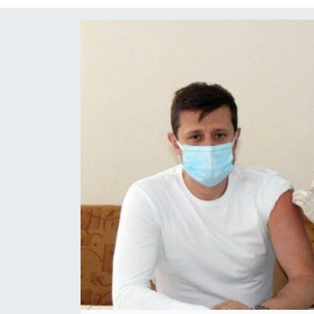
Gizlilik Sözleşmesi
İletişim
Künye
Topluluk Kuralları
Yayın İlkeleri