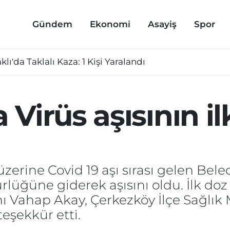
Gündem
Ekonomi
Asayiş
Spor
lı'da Taklalı Kaza: 1 Kişi Yaralandı
Virüs aşısının i
üzerine Covid 19 aşı sırası gelen Bel
lüğüne giderek aşısını oldu. İlk doz 
 Vahap Akay, Çerkezköy İlçe Sağlık
teşekkür etti.