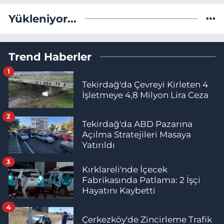
Yükleniyor...
Trend Haberler
1
Tekirdağ'da Çevreyi Kirleten 4
İşletmeye 4,8 Milyon Lira Ceza
2
Tekirdağ'da ABD Pazarına
Açılma Stratejileri Masaya
Yatırıldı
3
Kırklareli'nde İçecek
Fabrikasında Patlama: 2 İşçi
Hayatını Kaybetti
4
Çerkezköy'de Zincirleme Trafik