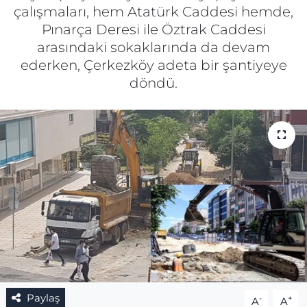
çalışmaları, hem Atatürk Caddesi hemde,
Gizlilik Sözleşmesi
Pınarça Deresi ile Öztrak Caddesi
arasındaki sokaklarında da devam
İletişim
ederken, Çerkezköy adeta bir şantiyeye
döndü.
Künye
Topluluk Kuralları
Yayın İlkeleri
Paylaş
-
+
A
A