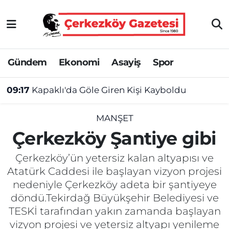
Asayiş
Tekirdağ Nöbetçi Eczaneler
Gündem
Ekonomi
Asayiş
Spor
Ekonomi
Tekirdağ Hava Durumu
09:17
Kapaklı'da Göle Giren Kişi Kayboldu
Gündem
Tekirdağ Namaz Vakitleri
Haber
Tekirdağ Trafik Yoğunluk Haritası
MANŞET
Çerkezköy Şantiye gibi
Kültür&Sanat
Süper Lig Puan Durumu ve Fikstür
Çerkezköy’ün yetersiz kalan altyapısı ve
Manşet
Tüm Manşetler
Atatürk Caddesi ile başlayan vizyon projesi
nedeniyle Çerkezköy adeta bir şantiyeye
SAĞLIK
Son Dakika Haberleri
döndü.Tekirdağ Büyükşehir Belediyesi ve
TESKİ tarafından yakın zamanda başlayan
Spor
Haber Arşivi
vizyon projesi ve yetersiz altyapı yenileme