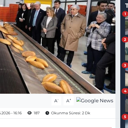
1
2
3
4
-
+
A
A
.2026 - 16:16
187
Okunma Süresi: 2 Dk
5