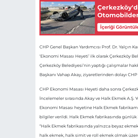
Çerkezköy'd
Otomobilden
İçeriği Görüntül
CHP Genel Başkan Yardımcısı Prof. Dr. Yalçın K
‘Ekonomi Masası Heyeti’ ilk olarak Çerkezköy Be
Çerkezköy Belediyesi’nin yaptığı çalışmalar ha
Başkanı Vahap Akay, ziyaretlerinden dolayı CHP
CHP Ekonomi Masası Heyeti daha sonra Çerkezköy
İncelemeler sırasında Akay ve Halk Ekmek A.Ş. 
Ekonomi Masası heyetine Halk Ekmek fabrikamızın
bilgiler verildi. Halk Ekmek fabrikasında günlü
“Halk Ekmek fabrikasında yalnızca beyaz ekmek 
halk ekmek, halk simit ve roll ekmek olmak üzer