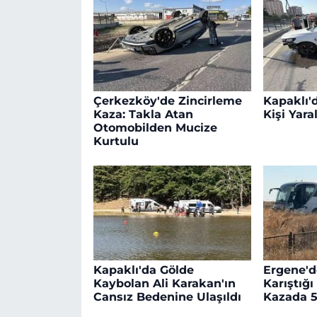
Çerkezköy'de Zincirleme
Kapaklı'd
Kaza: Takla Atan
Kişi Yara
Otomobilden Mucize
Kurtulu
Kapaklı'da Gölde
Ergene'd
Kaybolan Ali Karakan'ın
Karıştığı
Cansız Bedenine Ulaşıldı
Kazada 5