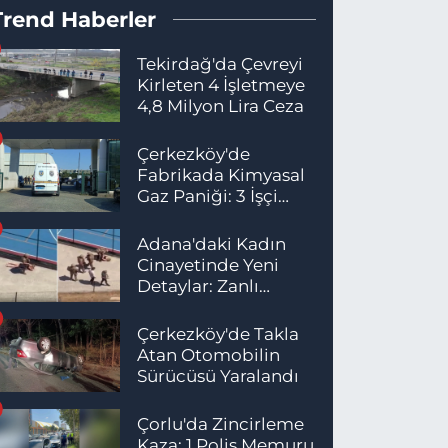
Trend Haberler
Tekirdağ'da Çevreyi
Kirleten 4 İşletmeye
4,8 Milyon Lira Ceza
Çerkezköy'de
Fabrikada Kimyasal
Gaz Paniği: 3 İşçi
Hastaneye Kaldırıldı
Adana'daki Kadın
Cinayetinde Yeni
Detaylar: Zanlı
İstanbul'da
Yakalandı
Çerkezköy'de Takla
Atan Otomobilin
Sürücüsü Yaralandı
Çorlu'da Zincirleme
Kaza: 1 Polis Memuru