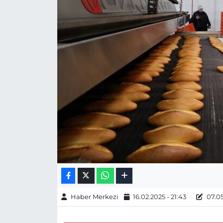
Gizlilik Sözleşmesi
İletişim
Künye
Topluluk Kuralları
Yayın İlkeleri
Haber Merkezi
16.02.2025 - 21:43
07.05