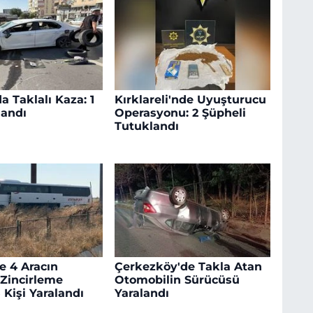
a Taklalı Kaza: 1
Kırklareli'nde Uyuşturucu
landı
Operasyonu: 2 Şüpheli
Tutuklandı
e 4 Aracın
Çerkezköy'de Takla Atan
 Zincirleme
Otomobilin Sürücüsü
 Kişi Yaralandı
Yaralandı