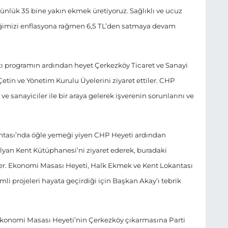
nlük 35 bine yakın ekmek üretiyoruz. Sağlıklı ve ucuz
ğimizi enflasyona rağmen 6,5 TL’den satmaya devam
ı programın ardından heyet Çerkezköy Ticaret ve Sanayi
in ve Yönetim Kurulu Üyelerini ziyaret ettiler. CHP
 sanayiciler ile bir araya gelerek işverenin sorunlarını ve
ntası’nda öğle yemeği yiyen CHP Heyeti ardından
yan Kent Kütüphanesi’ni ziyaret ederek, buradaki
tiler. Ekonomi Masası Heyeti, Halk Ekmek ve Kent Lokantası
i projeleri hayata geçirdiği için Başkan Akay’ı tebrik
 Ekonomi Masası Heyeti’nin Çerkezköy çıkarmasına Parti