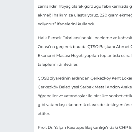
zamandır ihtiyaç olarak gördüğü fabrikamızda gü
ekmeği halkımıza ulaştırıyoruz. 220 gram ekme
ediyoruz” ifadelerini kullandı.
Halk Ekmek Fabrikası’ndaki inceleme ve kahvalt
Odası’na geçerek burada ÇTSO Başkanı Ahmet Çet
Ekonomi Masası Heyeti yapılan toplantıda esnaf ve
taleplerini dinlediler.
ÇOSB ziyaretinin ardından Çerkezköy Kent Loka
Çerkezköy Belediyesi Sarbak Metal Andon Arakel
öğrenciler ve vatandaşlar ile bir süre sohbet et
gibi vatandaşı ekonomik olarak destekleyen öneml
ettiler.
Prof. Dr. Yalçın Karatepe Başkanlığı’ndaki CHP