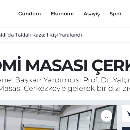
Gündem
Ekonomi
Asayiş
Spor
lı'da Taklalı Kaza: 1 Kişi Yaralandı
Mİ MASASI ÇER
nel Başkan Yardımcısı Prof. Dr. Yalç
sası Çerkezköy’e gelerek bir dizi z