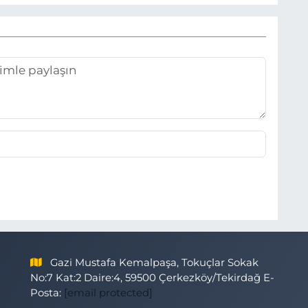
Gazi Mustafa Kemalpaşa, Tokuçlar Sokak
No:7 Kat:2 Daire:4, 59500 Çerkezköy/Tekirdağ E-
Posta:
[email protected]