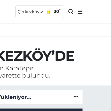
°
30
Çerkezköy
KEZKÖY’DE
ın Karatepe
iyarette bulundu.
Yükleniyor...