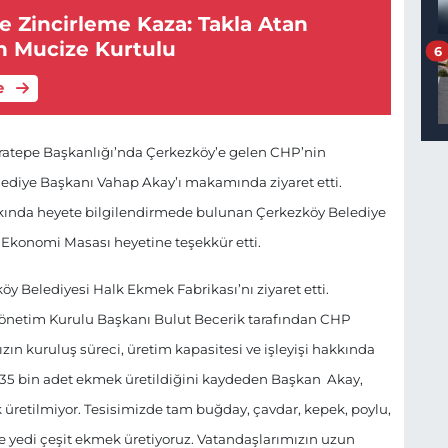
e Zincirleme Kaza: Takla Atan
 Mucize Kurtulu
6
e
aratepe Başkanlığı’nda Çerkezköy’e gelen CHP’nin
lediye Başkanı Vahap Akay’ı makamında ziyaret etti.
kkında heyete bilgilendirmede bulunan Çerkezköy Belediye
 Ekonomi Masası heyetine teşekkür etti.
 Belediyesi Halk Ekmek Fabrikası’nı ziyaret etti.
Yönetim Kurulu Başkanı Bulut Becerik tarafından CHP
 kuruluş süreci, üretim kapasitesi ve işleyişi hakkında
k 35 bin adet ekmek üretildiğini kaydeden Başkan Akay,
üretilmiyor. Tesisimizde tam buğday, çavdar, kepek, poylu,
e yedi çeşit ekmek üretiyoruz. Vatandaşlarımızın uzun