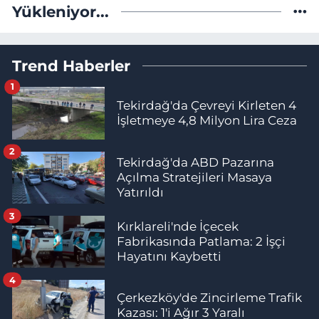
Yükleniyor...
Trend Haberler
1
Tekirdağ'da Çevreyi Kirleten 4
İşletmeye 4,8 Milyon Lira Ceza
2
Tekirdağ'da ABD Pazarına
Açılma Stratejileri Masaya
Yatırıldı
3
Kırklareli'nde İçecek
Fabrikasında Patlama: 2 İşçi
Hayatını Kaybetti
4
Çerkezköy'de Zincirleme Trafik
Kazası: 1'i Ağır 3 Yaralı