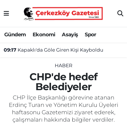
Asayiş
Tekirdağ Nöbetçi Eczaneler
Gündem
Ekonomi
Asayiş
Spor
Ekonomi
Tekirdağ Hava Durumu
09:17
Kapaklı'da Göle Giren Kişi Kayboldu
Gündem
Tekirdağ Namaz Vakitleri
Haber
Tekirdağ Trafik Yoğunluk Haritası
HABER
CHP'de hedef
Kültür&Sanat
Süper Lig Puan Durumu ve Fikstür
Belediyeler
Manşet
Tüm Manşetler
CHP İlçe Başkanlığı görevine atanan
Erdinç Turan ve Yönetim Kurulu Üyeleri
SAĞLIK
Son Dakika Haberleri
haftasonu Gazetemizi ziyaret ederek,
çalışmaları hakkında bilgiler verdiler.
Spor
Haber Arşivi