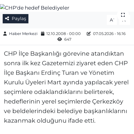
Gizlilik Sözleşmesi
Paylaş
-
+
A
A
İletişim
Haber Merkezi
12.10.2008 - 00:00
07.05.2026 - 16:16
647
Künye
CHP İlçe Başkanlığı görevine atandıktan
Topluluk Kuralları
sonra ilk kez Gazetemizi ziyaret eden CHP
Yayın İlkeleri
İlçe Başkanı Erdinç Turan ve Yönetim
Kurulu Üyeleri Mart ayında yapılacak yerel
seçimlere odaklandıklarını belirterek,
hedeflerinin yerel seçimlerde Çerkezköy
ve beldelerindeki belediye başkanlıklarını
kazanmak olduğunu ifade etti.