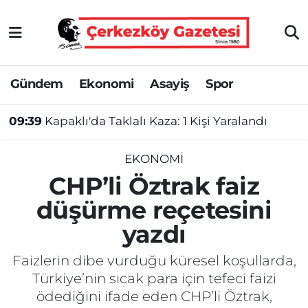
Asayiş
Tekirdağ Nöbetçi Eczaneler
Gündem
Ekonomi
Asayiş
Spor
Ekonomi
Tekirdağ Hava Durumu
09:39
Kapaklı'da Taklalı Kaza: 1 Kişi Yaralandı
Gündem
Tekirdağ Namaz Vakitleri
Haber
Tekirdağ Trafik Yoğunluk Haritası
EKONOMI
CHP’li Öztrak faiz
Kültür&Sanat
Süper Lig Puan Durumu ve Fikstür
düşürme reçetesini
yazdı
Manşet
Tüm Manşetler
Faizlerin dibe vurduğu küresel koşullarda,
SAĞLIK
Son Dakika Haberleri
Türkiye’nin sıcak para için tefeci faizi
ödediğini ifade eden CHP’li Öztrak,
Spor
Haber Arşivi