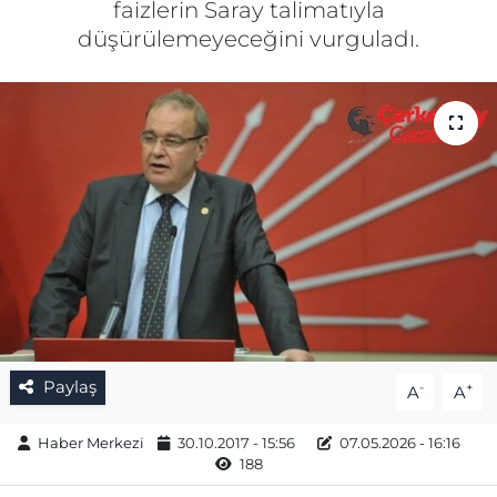
faizlerin Saray talimatıyla
düşürülemeyeceğini vurguladı.
Gizlilik Sözleşmesi
İletişim
Künye
Topluluk Kuralları
Yayın İlkeleri
Paylaş
-
+
A
A
Haber Merkezi
30.10.2017 - 15:56
07.05.2026 - 16:16
188