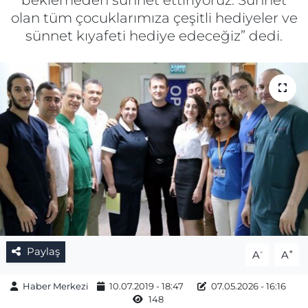
beklemeden sünnet ettiriyoruz. Sünnet
olan tüm çocuklarımıza çeşitli hediyeler ve
Gizlilik Sözleşmesi
sünnet kıyafeti hediye edeceğiz” dedi.
İletişim
Künye
Topluluk Kuralları
Yayın İlkeleri
Paylaş
-
+
A
A
Haber Merkezi
10.07.2019 - 18:47
07.05.2026 - 16:16
148