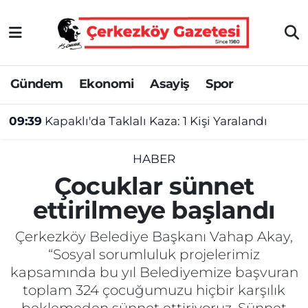
Asayiş
Tekirdağ Nöbetçi Eczaneler
Gündem
Ekonomi
Asayiş
Spor
Ekonomi
Tekirdağ Hava Durumu
09:39
Kapaklı'da Taklalı Kaza: 1 Kişi Yaralandı
Gündem
Tekirdağ Namaz Vakitleri
Haber
Tekirdağ Trafik Yoğunluk Haritası
HABER
Çocuklar sünnet
Kültür&Sanat
Süper Lig Puan Durumu ve Fikstür
ettirilmeye başlandı
Manşet
Tüm Manşetler
Çerkezköy Belediye Başkanı Vahap Akay,
“Sosyal sorumluluk projelerimiz
SAĞLIK
Son Dakika Haberleri
kapsamında bu yıl Belediyemize başvuran
toplam 324 çocuğumuzu hiçbir karşılık
Spor
Haber Arşivi