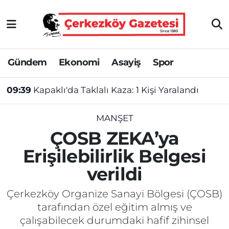
Asayiş
Tekirdağ Nöbetçi Eczaneler
Gündem
Ekonomi
Asayiş
Spor
Ekonomi
Tekirdağ Hava Durumu
09:39
Kapaklı'da Taklalı Kaza: 1 Kişi Yaralandı
Gündem
Tekirdağ Namaz Vakitleri
Haber
Tekirdağ Trafik Yoğunluk Haritası
MANŞET
ÇOSB ZEKA’ya
Kültür&Sanat
Süper Lig Puan Durumu ve Fikstür
Erişilebilirlik Belgesi
verildi
Manşet
Tüm Manşetler
Çerkezköy Organize Sanayi Bölgesi (ÇOSB)
SAĞLIK
Son Dakika Haberleri
tarafından özel eğitim almış ve
çalışabilecek durumdaki hafif zihinsel
Spor
Haber Arşivi