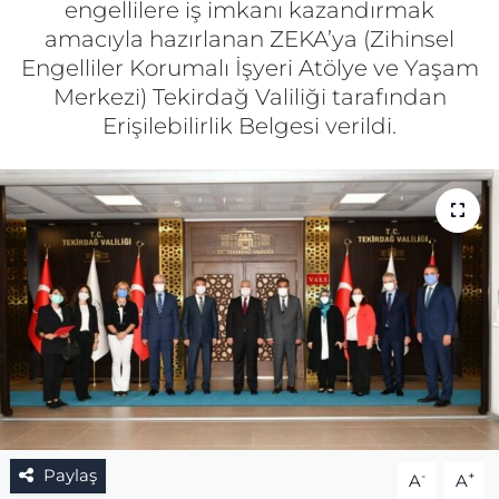
engellilere iş imkanı kazandırmak
amacıyla hazırlanan ZEKA’ya (Zihinsel
Gizlilik Sözleşmesi
Engelliler Korumalı İşyeri Atölye ve Yaşam
Merkezi) Tekirdağ Valiliği tarafından
İletişim
Erişilebilirlik Belgesi verildi.
Künye
Topluluk Kuralları
Yayın İlkeleri
Paylaş
-
+
A
A