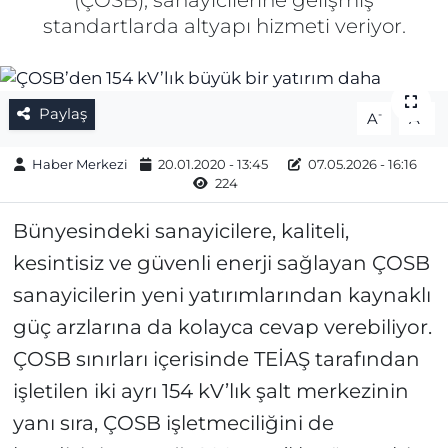
(ÇOSB), sanayicilerine gelişmiş
standartlarda altyapı hizmeti veriyor.
Gizlilik Sözleşmesi
İletişim
Paylaş
-
+
A
A
Künye
Haber Merkezi
20.01.2020 - 13:45
07.05.2026 - 16:16
224
Topluluk Kuralları
Bünyesindeki sanayicilere, kaliteli,
Yayın İlkeleri
kesintisiz ve güvenli enerji sağlayan ÇOSB
sanayicilerin yeni yatırımlarından kaynaklı
güç arzlarına da kolayca cevap verebiliyor.
ÇOSB sınırları içerisinde TEİAŞ tarafından
işletilen iki ayrı 154 kV’lık şalt merkezinin
yanı sıra, ÇOSB işletmeciliğini de