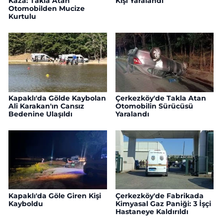
Kaza: Takla Atan
Kişi Yaralandı
Otomobilden Mucize
Kurtulu
Kapaklı'da Gölde Kaybolan
Çerkezköy'de Takla Atan
Ali Karakan'ın Cansız
Otomobilin Sürücüsü
Bedenine Ulaşıldı
Yaralandı
Kapaklı'da Göle Giren Kişi
Çerkezköy'de Fabrikada
Kayboldu
Kimyasal Gaz Paniği: 3 İşçi
Hastaneye Kaldırıldı