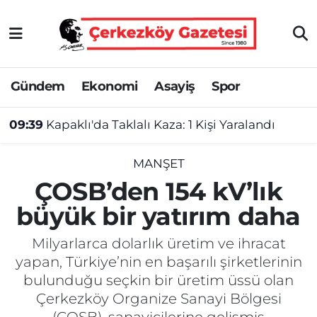
Asayiş
Tekirdağ Nöbetçi Eczaneler
Gündem
Ekonomi
Asayiş
Spor
Ekonomi
Tekirdağ Hava Durumu
09:39
Kapaklı'da Taklalı Kaza: 1 Kişi Yaralandı
Gündem
Tekirdağ Namaz Vakitleri
Haber
Tekirdağ Trafik Yoğunluk Haritası
MANŞET
ÇOSB’den 154 kV’lık
Kültür&Sanat
Süper Lig Puan Durumu ve Fikstür
büyük bir yatırım daha
Manşet
Tüm Manşetler
Milyarlarca dolarlık üretim ve ihracat
yapan, Türkiye’nin en başarılı şirketlerinin
SAĞLIK
Son Dakika Haberleri
bulunduğu seçkin bir üretim üssü olan
Çerkezköy Organize Sanayi Bölgesi
Spor
Haber Arşivi