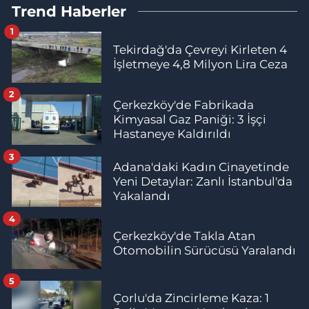
Trend Haberler
1
Tekirdağ'da Çevreyi Kirleten 4
İşletmeye 4,8 Milyon Lira Ceza
2
Çerkezköy'de Fabrikada
Kimyasal Gaz Paniği: 3 İşçi
Hastaneye Kaldırıldı
3
Adana'daki Kadın Cinayetinde
Yeni Detaylar: Zanlı İstanbul'da
Yakalandı
4
Çerkezköy'de Takla Atan
Otomobilin Sürücüsü Yaralandı
5
Çorlu'da Zincirleme Kaza: 1