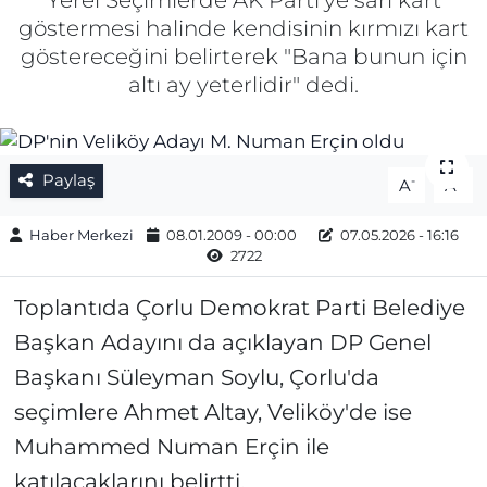
Yerel Seçimlerde AK Parti'ye sarı kart
göstermesi halinde kendisinin kırmızı kart
Gizlilik Sözleşmesi
göstereceğini belirterek "Bana bunun için
altı ay yeterlidir" dedi.
İletişim
Künye
Paylaş
-
+
A
A
Topluluk Kuralları
Haber Merkezi
08.01.2009 - 00:00
07.05.2026 - 16:16
2722
Yayın İlkeleri
Toplantıda Çorlu Demokrat Parti Belediye
Başkan Adayını da açıklayan DP Genel
Başkanı Süleyman Soylu, Çorlu'da
seçimlere Ahmet Altay, Veliköy'de ise
Muhammed Numan Erçin ile
katılacaklarını belirtti.