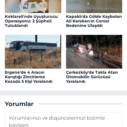
Kırklareli'nde Uyuşturucu
Kapaklı'da Gölde Kaybolan
Operasyonu: 2 Şüpheli
Ali Karakan'ın Cansız
Tutuklandı
Bedenine Ulaşıldı
Ergene'de 4 Aracın
Çerkezköy'de Takla Atan
Karıştığı Zincirleme
Otomobilin Sürücüsü
Kazada 5 Kişi Yaralandı
Yaralandı
Yorumlar