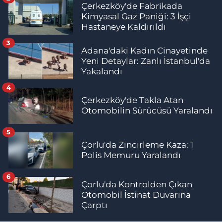
Çerkezköy'de Fabrikada
Kimyasal Gaz Paniği: 3 İşçi
Hastaneye Kaldırıldı
3
Adana'daki Kadın Cinayetinde
Yeni Detaylar: Zanlı İstanbul'da
Yakalandı
4
Çerkezköy'de Takla Atan
Otomobilin Sürücüsü Yaralandı
5
Çorlu'da Zincirleme Kaza: 1
Polis Memuru Yaralandı
6
Çorlu'da Kontrolden Çıkan
Otomobil İstinat Duvarına
Çarptı