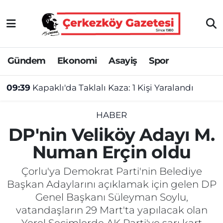
Asayiş
Tekirdağ Nöbetçi Eczaneler
Gündem
Ekonomi
Asayiş
Spor
Ekonomi
Tekirdağ Hava Durumu
09:39
Kapaklı'da Taklalı Kaza: 1 Kişi Yaralandı
Gündem
Tekirdağ Namaz Vakitleri
Haber
Tekirdağ Trafik Yoğunluk Haritası
HABER
DP'nin Veliköy Adayı M.
Kültür&Sanat
Süper Lig Puan Durumu ve Fikstür
Numan Erçin oldu
Manşet
Tüm Manşetler
Çorlu'ya Demokrat Parti'nin Belediye
Başkan Adaylarını açıklamak için gelen DP
SAĞLIK
Son Dakika Haberleri
Genel Başkanı Süleyman Soylu,
vatandaşların 29 Mart'ta yapılacak olan
Spor
Haber Arşivi