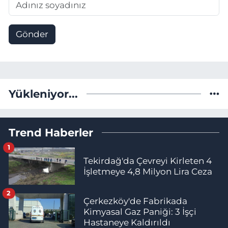
Gönder
Yükleniyor...
Trend Haberler
1
Tekirdağ'da Çevreyi Kirleten 4
İşletmeye 4,8 Milyon Lira Ceza
2
Çerkezköy'de Fabrikada
Kimyasal Gaz Paniği: 3 İşçi
Hastaneye Kaldırıldı