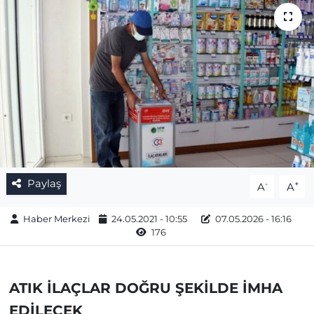
Gizlilik Sözleşmesi
İletişim
Künye
Topluluk Kuralları
Yayın İlkeleri
Paylaş
-
+
A
A
Haber Merkezi
24.05.2021 - 10:55
07.05.2026 - 16:16
176
ATIK İLAÇLAR DOĞRU ŞEKİLDE İMHA
EDİLECEK