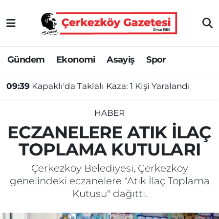
Asayiş
Tekirdağ Nöbetçi Eczaneler
Gündem
Ekonomi
Asayiş
Spor
Ekonomi
Tekirdağ Hava Durumu
09:39
Kapaklı'da Taklalı Kaza: 1 Kişi Yaralandı
Gündem
Tekirdağ Namaz Vakitleri
Haber
Tekirdağ Trafik Yoğunluk Haritası
HABER
ECZANELERE ATIK İLAÇ
Kültür&Sanat
Süper Lig Puan Durumu ve Fikstür
TOPLAMA KUTULARI
Manşet
Tüm Manşetler
Çerkezköy Belediyesi, Çerkezköy
genelindeki eczanelere "Atık İlaç Toplama
SAĞLIK
Son Dakika Haberleri
Kutusu" dağıttı.
Spor
Haber Arşivi