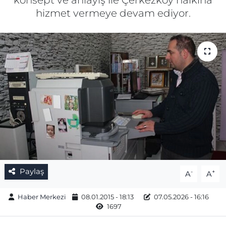
konsept ve anlayış ile Çerkezköy halkına
hizmet vermeye devam ediyor.
Gizlilik Sözleşmesi
İletişim
Künye
Topluluk Kuralları
Yayın İlkeleri
Paylaş
-
+
A
A
Haber Merkezi
08.01.2015 - 18:13
07.05.2026 - 16:16
1697