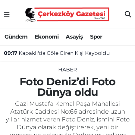
Asayiş
Tekirdağ Nöbetçi Eczaneler
Gündem
Ekonomi
Asayiş
Spor
Ekonomi
Tekirdağ Hava Durumu
09:17
Kapaklı'da Göle Giren Kişi Kayboldu
Gündem
Tekirdağ Namaz Vakitleri
Haber
Tekirdağ Trafik Yoğunluk Haritası
HABER
Foto Deniz’di Foto
Kültür&Sanat
Süper Lig Puan Durumu ve Fikstür
Dünya oldu
Manşet
Tüm Manşetler
Gazi Mustafa Kemal Paşa Mahallesi
Atatürk Caddesi No:66 adresinde uzun
SAĞLIK
Son Dakika Haberleri
yıllar hizmet veren Foto Deniz, ismini Foto
Dünya olarak değiştirerek, yeni bir
Spor
Haber Arşivi