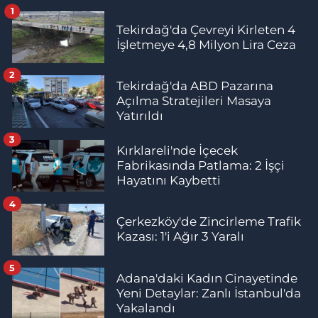
1
Tekirdağ'da Çevreyi Kirleten 4
İşletmeye 4,8 Milyon Lira Ceza
2
Tekirdağ'da ABD Pazarına
Açılma Stratejileri Masaya
Yatırıldı
3
Kırklareli'nde İçecek
Fabrikasında Patlama: 2 İşçi
Hayatını Kaybetti
4
Çerkezköy'de Zincirleme Trafik
Kazası: 1'i Ağır 3 Yaralı
5
Adana'daki Kadın Cinayetinde
Yeni Detaylar: Zanlı İstanbul'da
Yakalandı