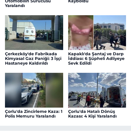
Otomobilin Sürücüsü
Kayboldu
Yaralandı
Çerkezköy'de Fabrikada
Kapaklı'da Şantaj ve Darp
Kimyasal Gaz Paniği: 3 İşçi
İddiası: 6 Şüpheli Adliyeye
Hastaneye Kaldırıldı
Sevk Edildi
Çorlu'da Zincirleme Kaza: 1
Çorlu'da Hatalı Dönüş
Polis Memuru Yaralandı
Kazası: 4 Kişi Yaralandı