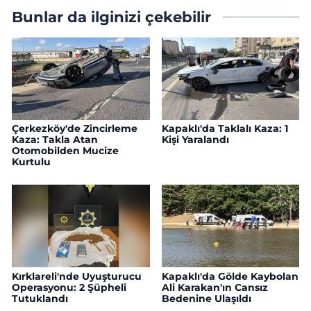
Bunlar da ilginizi çekebilir
Çerkezköy'de Zincirleme
Kapaklı'da Taklalı Kaza: 1
Kaza: Takla Atan
Kişi Yaralandı
Otomobilden Mucize
Kurtulu
Kırklareli'nde Uyuşturucu
Kapaklı'da Gölde Kaybolan
Operasyonu: 2 Şüpheli
Ali Karakan'ın Cansız
Tutuklandı
Bedenine Ulaşıldı