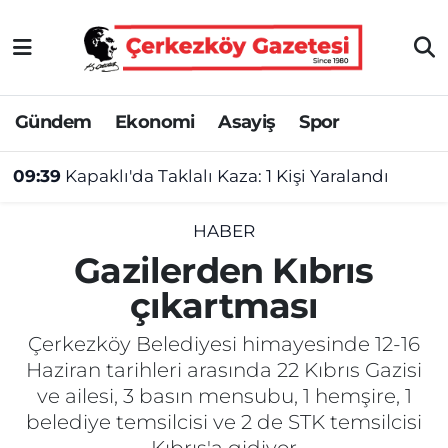
Asayiş
Tekirdağ Nöbetçi Eczaneler
Gündem
Ekonomi
Asayiş
Spor
Ekonomi
Tekirdağ Hava Durumu
09:39
Kapaklı'da Taklalı Kaza: 1 Kişi Yaralandı
Gündem
Tekirdağ Namaz Vakitleri
Haber
Tekirdağ Trafik Yoğunluk Haritası
HABER
Gazilerden Kıbrıs
Kültür&Sanat
Süper Lig Puan Durumu ve Fikstür
çıkartması
Manşet
Tüm Manşetler
Çerkezköy Belediyesi himayesinde 12-16
Haziran tarihleri arasında 22 Kıbrıs Gazisi
SAĞLIK
Son Dakika Haberleri
ve ailesi, 3 basın mensubu, 1 hemşire, 1
belediye temsilcisi ve 2 de STK temsilcisi
Spor
Haber Arşivi