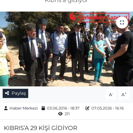
Kıbrıs'a gidiyor
Gizlilik Sözleşmesi
İletişim
Künye
Topluluk Kuralları
Yayın İlkeleri
Paylaş
-
+
A
A
Haber Merkezi
03.06.2016 - 18:37
07.05.2026 - 16:16
211
KIBRIS’A 29 KİŞİ GİDİYOR