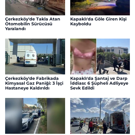
Çerkezköy'de Takla Atan
Kapaklı'da Göle Giren Kişi
Otomobilin Sürücüsü
Kayboldu
Yaralandı
Çerkezköy'de Fabrikada
Kapaklı'da Şantaj ve Darp
Kimyasal Gaz Paniği: 3 İşçi
İddiası: 6 Şüpheli Adliyeye
Hastaneye Kaldırıldı
Sevk Edildi