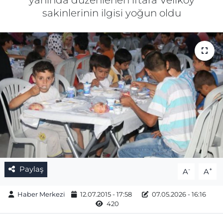
yanında düzenlenen iftara Veliköy
sakinlerinin ilgisi yoğun oldu
Gizlilik Sözleşmesi
İletişim
Künye
Topluluk Kuralları
Yayın İlkeleri
Paylaş
-
+
A
A
Haber Merkezi
12.07.2015 - 17:58
07.05.2026 - 16:16
420