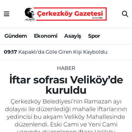
Asayiş
Tekirdağ Nöbetçi Eczaneler
Gündem
Ekonomi
Asayiş
Spor
Ekonomi
Tekirdağ Hava Durumu
09:17
Kapaklı'da Göle Giren Kişi Kayboldu
Gündem
Tekirdağ Namaz Vakitleri
Haber
Tekirdağ Trafik Yoğunluk Haritası
HABER
İftar sofrası Veliköy’de
Kültür&Sanat
Süper Lig Puan Durumu ve Fikstür
kuruldu
Manşet
Tüm Manşetler
Çerkezköy Belediyesi’nin Ramazan ayı
dolayısı ile düzenlediği mahalle iftarlarının
SAĞLIK
Son Dakika Haberleri
yedincisi bu akşam Veliköy Mahallesinde
düzenlendi. Eski Cami ve Yeni Cami
Spor
Haber Arşivi