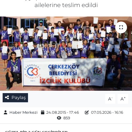
ailelerine teslim edildi
Gizlilik Sözleşmesi
İletişim
Künye
Topluluk Kuralları
Yayın İlkeleri
Paylaş
-
+
A
A
Haber Merkezi
24.08.2015 - 17:46
07.05.2026 - 16:16
859