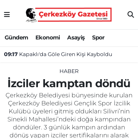
Asayiş
Tekirdağ Nöbetçi Eczaneler
Gündem
Ekonomi
Asayiş
Spor
Ekonomi
Tekirdağ Hava Durumu
09:17
Kapaklı'da Göle Giren Kişi Kayboldu
Gündem
Tekirdağ Namaz Vakitleri
Haber
Tekirdağ Trafik Yoğunluk Haritası
HABER
İzciler kamptan döndü
Kültür&Sanat
Süper Lig Puan Durumu ve Fikstür
Çerkezköy Belediyesi bünyesinde kurulan
Manşet
Tüm Manşetler
Çerkezköy Belediyesi Gençlik Spor İzcilik
Kulübü üyeleri gitmiş oldukları Silivri’nin
SAĞLIK
Son Dakika Haberleri
Sinekli Mahallesi’ndeki doğa kampından
döndüler. 3 günlük kampın ardından
Spor
Haber Arşivi
dönüş yapan izciler sertifikalarını alarak