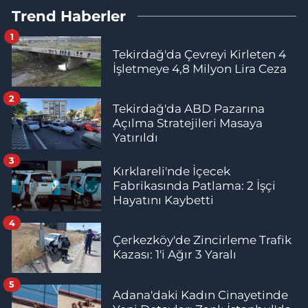
Trend Haberler
1
Tekirdağ'da Çevreyi Kirleten 4
İşletmeye 4,8 Milyon Lira Ceza
2
Tekirdağ'da ABD Pazarına
Açılma Stratejileri Masaya
Yatırıldı
3
Kırklareli'nde İçecek
Fabrikasında Patlama: 2 İşçi
Hayatını Kaybetti
4
Çerkezköy'de Zincirleme Trafik
Kazası: 1'i Ağır 3 Yaralı
5
Adana'daki Kadın Cinayetinde