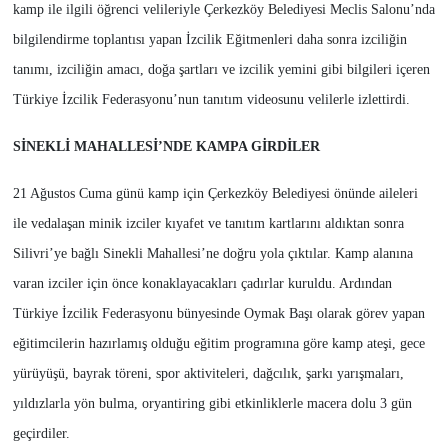
kamp ile ilgili öğrenci velileriyle Çerkezköy Belediyesi Meclis Salonu’nda
bilgilendirme toplantısı yapan İzcilik Eğitmenleri daha sonra izciliğin
tanımı, izciliğin amacı, doğa şartları ve izcilik yemini gibi bilgileri içeren
Türkiye İzcilik Federasyonu’nun tanıtım videosunu velilerle izlettirdi.
SİNEKLİ MAHALLESİ’NDE KAMPA GİRDİLER
21 Ağustos Cuma günü kamp için Çerkezköy Belediyesi önünde aileleri
ile vedalaşan minik izciler kıyafet ve tanıtım kartlarını aldıktan sonra
Silivri’ye bağlı Sinekli Mahallesi’ne doğru yola çıktılar. Kamp alanına
varan izciler için önce konaklayacakları çadırlar kuruldu. Ardından
Türkiye İzcilik Federasyonu bünyesinde Oymak Başı olarak görev yapan
eğitimcilerin hazırlamış olduğu eğitim programına göre kamp ateşi, gece
yürüyüşü, bayrak töreni, spor aktiviteleri, dağcılık, şarkı yarışmaları,
yıldızlarla yön bulma, oryantiring gibi etkinliklerle macera dolu 3 gün
geçirdiler.