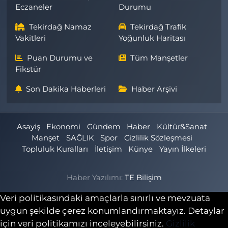
Eczaneler
Durumu
Tekirdağ Namaz
Tekirdağ Trafik
Vakitleri
Yoğunluk Haritası
Puan Durumu ve
Tüm Manşetler
Fikstür
Son Dakika Haberleri
Haber Arşivi
Asayiş
Ekonomi
Gündem
Haber
Kültür&Sanat
Manşet
SAĞLIK
Spor
Gizlilik Sözleşmesi
Topluluk Kuralları
İletişim
Künye
Yayın İlkeleri
Haber Yazılımı:
TE Bilişim
Veri politikasındaki amaçlarla sınırlı ve mevzuata
uygun şekilde çerez konumlandırmaktayız. Detaylar
için veri politikamızı inceleyebilirsiniz.
Gizlilik