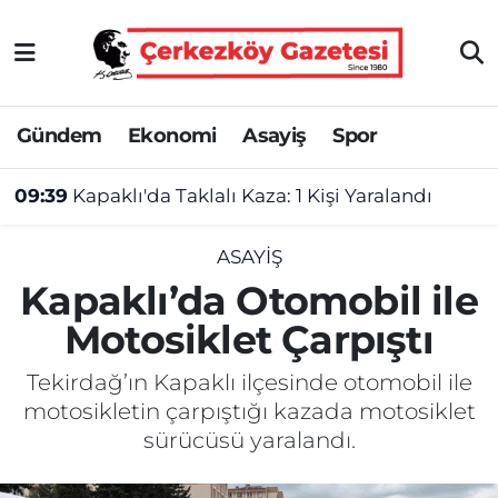
Asayiş
Tekirdağ Nöbetçi Eczaneler
Gündem
Ekonomi
Asayiş
Spor
Ekonomi
Tekirdağ Hava Durumu
09:39
Kapaklı'da Taklalı Kaza: 1 Kişi Yaralandı
Gündem
Tekirdağ Namaz Vakitleri
Haber
Tekirdağ Trafik Yoğunluk Haritası
ASAYIŞ
Kapaklı’da Otomobil ile
Kültür&Sanat
Süper Lig Puan Durumu ve Fikstür
Motosiklet Çarpıştı
Manşet
Tüm Manşetler
Tekirdağ’ın Kapaklı ilçesinde otomobil ile
motosikletin çarpıştığı kazada motosiklet
SAĞLIK
Son Dakika Haberleri
sürücüsü yaralandı.
Spor
Haber Arşivi