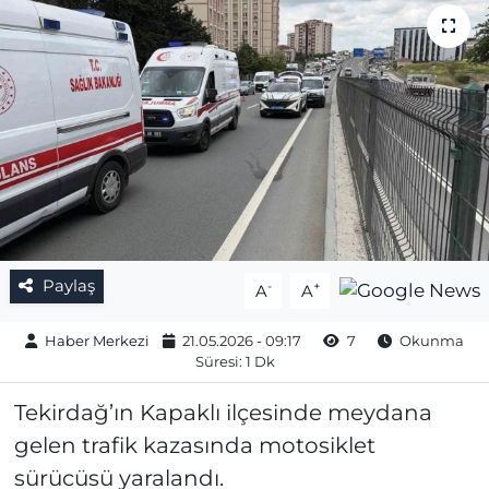
Gizlilik Sözleşmesi
İletişim
Künye
Topluluk Kuralları
Yayın İlkeleri
Paylaş
-
+
A
A
Haber Merkezi
21.05.2026 - 09:17
7
Okunma
Süresi: 1 Dk
Tekirdağ’ın Kapaklı ilçesinde meydana
gelen trafik kazasında motosiklet
sürücüsü yaralandı.