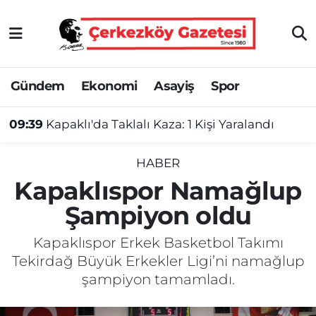
Asayiş
Tekirdağ Nöbetçi Eczaneler
Gündem
Ekonomi
Asayiş
Spor
Ekonomi
Tekirdağ Hava Durumu
09:39
Kapaklı'da Taklalı Kaza: 1 Kişi Yaralandı
Gündem
Tekirdağ Namaz Vakitleri
Haber
Tekirdağ Trafik Yoğunluk Haritası
HABER
Kapaklıspor Namağlup
Kültür&Sanat
Süper Lig Puan Durumu ve Fikstür
Şampiyon oldu
Manşet
Tüm Manşetler
Kapaklıspor Erkek Basketbol Takımı
Tekirdağ Büyük Erkekler Ligi’ni namağlup
SAĞLIK
Son Dakika Haberleri
şampiyon tamamladı.
Spor
Haber Arşivi