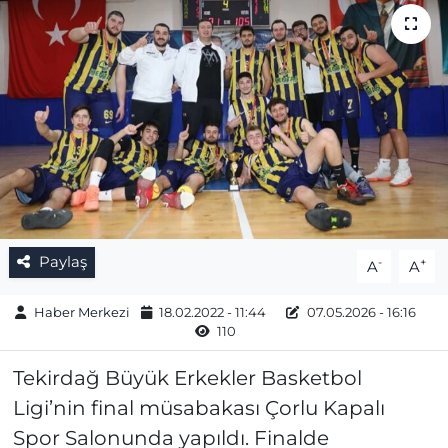
Gizlilik Sözleşmesi
İletişim
Künye
Topluluk Kuralları
Yayın İlkeleri
Paylaş
-
+
A
A
Haber Merkezi
18.02.2022 - 11:44
07.05.2026 - 16:16
110
Tekirdağ Büyük Erkekler Basketbol
Ligi’nin final müsabakası Çorlu Kapalı
Spor Salonunda yapıldı. Finalde