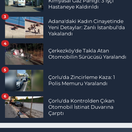
Kimyasal Gaz Paniği: 3 İşçi
Hastaneye Kaldırıldı
3
Adana'daki Kadın Cinayetinde
Yeni Detaylar: Zanlı İstanbul'da
Yakalandı
4
Çerkezköy'de Takla Atan
Otomobilin Sürücüsü Yaralandı
5
Çorlu'da Zincirleme Kaza: 1
Polis Memuru Yaralandı
6
Çorlu'da Kontrolden Çıkan
Otomobil İstinat Duvarına
Çarptı