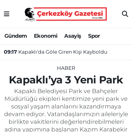
Asayiş
Tekirdağ Nöbetçi Eczaneler
Gündem
Ekonomi
Asayiş
Spor
Ekonomi
Tekirdağ Hava Durumu
09:17
Kapaklı'da Göle Giren Kişi Kayboldu
Gündem
Tekirdağ Namaz Vakitleri
Haber
Tekirdağ Trafik Yoğunluk Haritası
HABER
Kapaklı’ya 3 Yeni Park
Kültür&Sanat
Süper Lig Puan Durumu ve Fikstür
Kapaklı Belediyesi Park ve Bahçeler
Manşet
Tüm Manşetler
Müdürlüğü ekipleri kentimize yeni park ve
sosyal yaşam alanlarını kazandırmaya
SAĞLIK
Son Dakika Haberleri
devam ediyor. Vatandaşlarımızın aileleriyle
birlikte vakitlerini değerlendirebilmeleri
Spor
Haber Arşivi
adına yapımına başlanan Kazım Karabekir