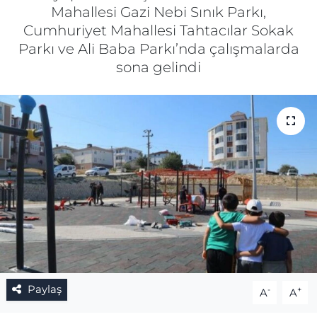
Mahallesi Gazi Nebi Sınık Parkı,
Gizlilik Sözleşmesi
Cumhuriyet Mahallesi Tahtacılar Sokak
Parkı ve Ali Baba Parkı’nda çalışmalarda
İletişim
sona gelindi
Künye
Topluluk Kuralları
Yayın İlkeleri
Paylaş
-
+
A
A