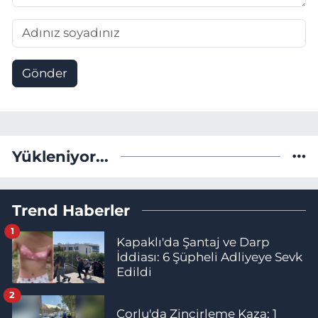
Gönder
Yükleniyor...
Trend Haberler
1
Kapaklı'da Şantaj ve Darp
İddiası: 6 Şüpheli Adliyeye Sevk
Edildi
2
Çorlu'da Zincirleme Kaza: 1