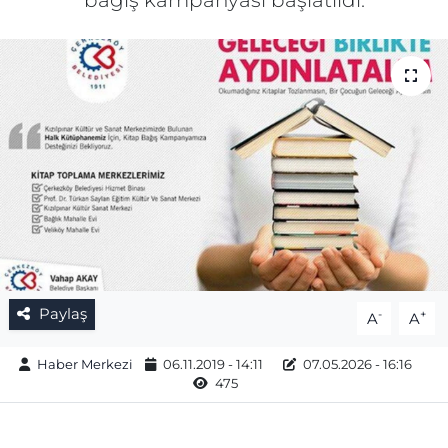
bağış kampanyası başlatıldı.
Gizlilik Sözleşmesi
İletişim
Künye
Topluluk Kuralları
Yayın İlkeleri
Paylaş
-
+
A
A
Haber Merkezi
06.11.2019 - 14:11
07.05.2026 - 16:16
475