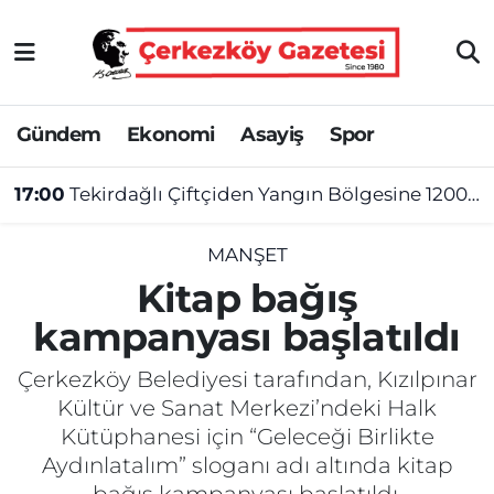
Asayiş
Tekirdağ Nöbetçi Eczaneler
Gündem
Ekonomi
Asayiş
Spor
Ekonomi
Tekirdağ Hava Durumu
17:00
Tekirdağlı Çiftçiden Yangın Bölgesine 1200 Balya Saman
Gündem
Tekirdağ Namaz Vakitleri
Haber
Tekirdağ Trafik Yoğunluk Haritası
MANŞET
Kitap bağış
Kültür&Sanat
Süper Lig Puan Durumu ve Fikstür
kampanyası başlatıldı
Manşet
Tüm Manşetler
Çerkezköy Belediyesi tarafından, Kızılpınar
Kültür ve Sanat Merkezi’ndeki Halk
SAĞLIK
Son Dakika Haberleri
Kütüphanesi için “Geleceği Birlikte
Aydınlatalım” sloganı adı altında kitap
Spor
Haber Arşivi