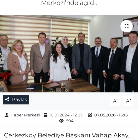
Merkezi’nde açıldı.
Gizlilik Sözleşmesi
İletişim
Künye
Topluluk Kuralları
Yayın İlkeleri
Paylaş
-
+
A
A
Haber Merkezi
10.01.2024 - 12:01
07.05.2026 - 16:16
594
Çerkezköy Belediye Başkanı Vahap Akay,