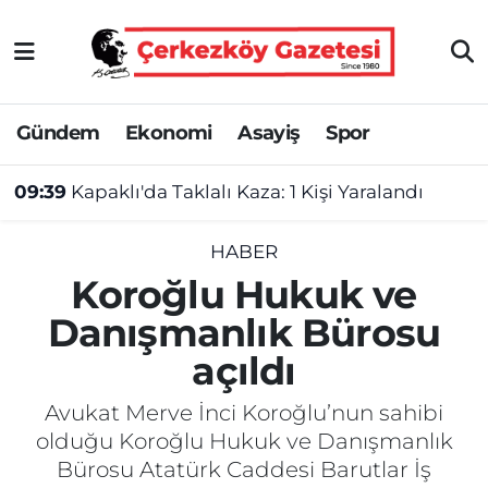
Asayiş
Tekirdağ Nöbetçi Eczaneler
Gündem
Ekonomi
Asayiş
Spor
Ekonomi
Tekirdağ Hava Durumu
09:39
Kapaklı'da Taklalı Kaza: 1 Kişi Yaralandı
Gündem
Tekirdağ Namaz Vakitleri
Haber
Tekirdağ Trafik Yoğunluk Haritası
HABER
Koroğlu Hukuk ve
Kültür&Sanat
Süper Lig Puan Durumu ve Fikstür
Danışmanlık Bürosu
açıldı
Manşet
Tüm Manşetler
Avukat Merve İnci Koroğlu’nun sahibi
SAĞLIK
Son Dakika Haberleri
olduğu Koroğlu Hukuk ve Danışmanlık
Bürosu Atatürk Caddesi Barutlar İş
Spor
Haber Arşivi