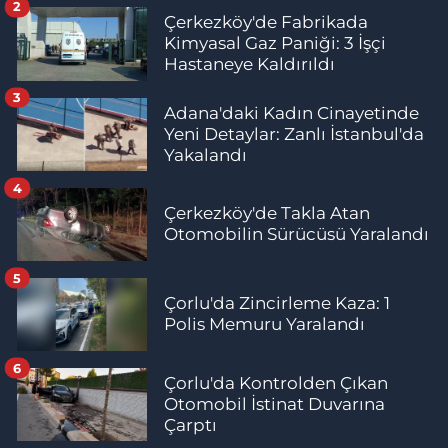
2
Çerkezköy'de Fabrikada
Kimyasal Gaz Paniği: 3 İşçi
Hastaneye Kaldırıldı
3
Adana'daki Kadın Cinayetinde
Yeni Detaylar: Zanlı İstanbul'da
Yakalandı
4
Çerkezköy'de Takla Atan
Otomobilin Sürücüsü Yaralandı
5
Çorlu'da Zincirleme Kaza: 1
Polis Memuru Yaralandı
6
Çorlu'da Kontrolden Çıkan
Otomobil İstinat Duvarına
Çarptı