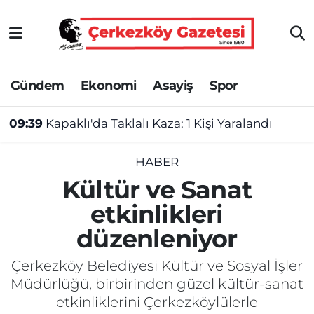
Asayiş
Tekirdağ Nöbetçi Eczaneler
Gündem
Ekonomi
Asayiş
Spor
Ekonomi
Tekirdağ Hava Durumu
09:39
Kapaklı'da Taklalı Kaza: 1 Kişi Yaralandı
Gündem
Tekirdağ Namaz Vakitleri
Haber
Tekirdağ Trafik Yoğunluk Haritası
HABER
Kültür ve Sanat
Kültür&Sanat
Süper Lig Puan Durumu ve Fikstür
etkinlikleri
düzenleniyor
Manşet
Tüm Manşetler
Çerkezköy Belediyesi Kültür ve Sosyal İşler
SAĞLIK
Son Dakika Haberleri
Müdürlüğü, birbirinden güzel kültür-sanat
etkinliklerini Çerkezköylülerle
Spor
Haber Arşivi