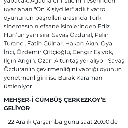
yapacak. Agatha Christie’nin eserinden
uyarlanan "On Kişiydiler" adlı tiyatro
oyununun başrolleri arasında Türk
sinemasının efsane isimlerinden Ediz
Hun’un yanı sıra, Savaş Özdural, Pelin
Turancı, Fatih Gülnar, Hakan Akın, Oya
İnci, Özdemir Çiftçioğlu, Cengiz Eşiyok,
Ilgın Angın, Ozan Altuntaş yer alıyor. Savaş
Özduran'ın çevirmenliğini yaptığı oyunun
yönetmenliğini ise Burak Karaman
üstleniyor.
MEHŞER-İ CÜMBÜŞ ÇERKEZKÖY’E
GELİYOR
22 Aralık Çarşamba günü saat 20:00’de