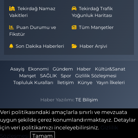
Tekirdağ Namaz
Tekirdağ Trafik
Vakitleri
Yoğunluk Haritası
Puan Durumu ve
Tüm Manşetler
Fikstür
Son Dakika Haberleri
Haber Arşivi
Asayiş
Ekonomi
Gündem
Haber
Kültür&Sanat
Manşet
SAĞLIK
Spor
Gizlilik Sözleşmesi
Topluluk Kuralları
İletişim
Künye
Yayın İlkeleri
Haber Yazılımı:
TE Bilişim
Veri politikasındaki amaçlarla sınırlı ve mevzuata
uygun şekilde çerez konumlandırmaktayız. Detaylar
için veri politikamızı inceleyebilirsiniz.
Gizlilik
Sözleşmesi
Tamam