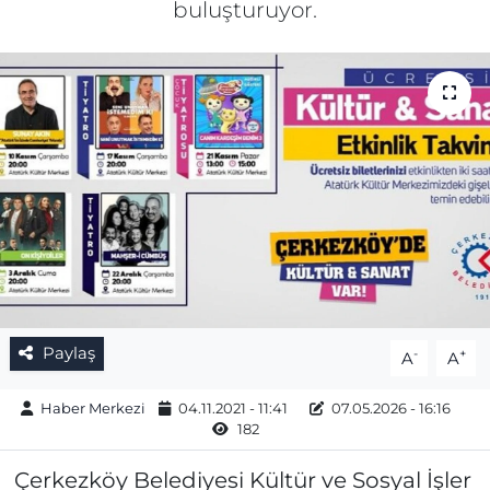
buluşturuyor.
Gizlilik Sözleşmesi
İletişim
Künye
Topluluk Kuralları
Yayın İlkeleri
Paylaş
-
+
A
A
Haber Merkezi
04.11.2021 - 11:41
07.05.2026 - 16:16
182
Çerkezköy Belediyesi Kültür ve Sosyal İşler