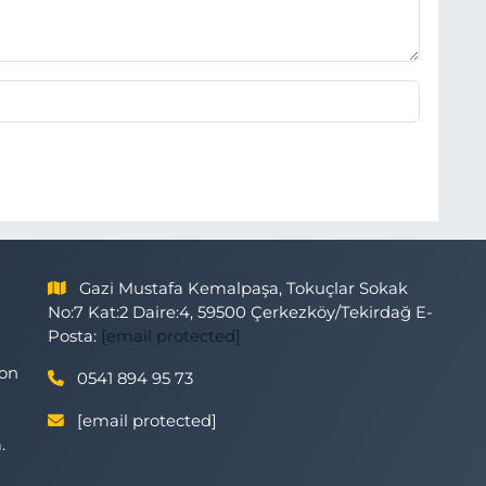
Gazi Mustafa Kemalpaşa, Tokuçlar Sokak
No:7 Kat:2 Daire:4, 59500 Çerkezköy/Tekirdağ E-
Posta:
[email protected]
son
0541 894 95 73
[email protected]
.