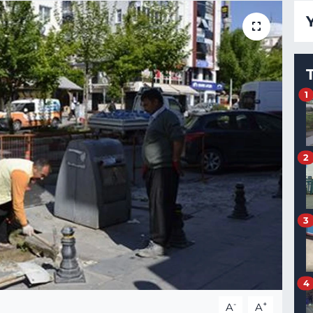
1
2
3
4
-
+
A
A