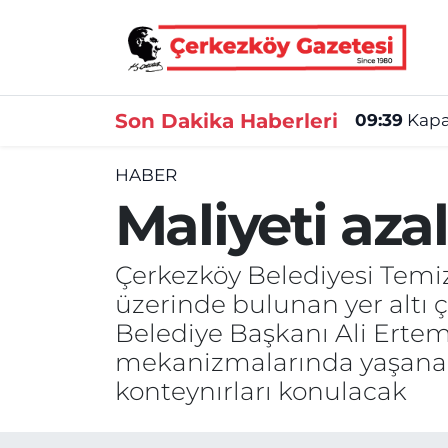
Asayiş
Tekirdağ Nöbetçi Eczaneler
Son Dakika Haberleri
09:39
Kapak
Ekonomi
Tekirdağ Hava Durumu
HABER
Gündem
Tekirdağ Namaz Vakitleri
Maliyeti azal
Haber
Tekirdağ Trafik Yoğunluk Haritası
Çerkezköy Belediyesi Temiz
Kültür&Sanat
Süper Lig Puan Durumu ve Fikstür
üzerinde bulunan yer altı çö
Belediye Başkanı Ali Ertem 
Manşet
Tüm Manşetler
mekanizmalarında yaşanan s
SAĞLIK
Son Dakika Haberleri
konteynırları konulacak
Spor
Haber Arşivi