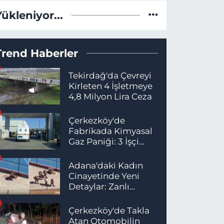
Yükleniyor...
Trend Haberler
Tekirdağ'da Çevreyi
Kirleten 4 İşletmeye
4,8 Milyon Lira Ceza
Çerkezköy'de
Fabrikada Kimyasal
Gaz Paniği: 3 İşçi
Hastaneye Kaldırıldı
Adana'daki Kadın
Cinayetinde Yeni
Detaylar: Zanlı
İstanbul'da
Yakalandı
Çerkezköy'de Takla
Atan Otomobilin