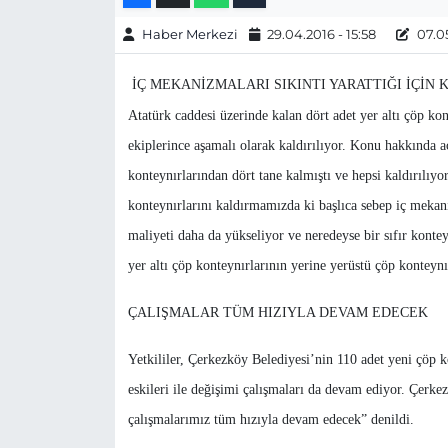
Haber Merkezi
29.04.2016 - 15:58
07.05
İÇ MEKANİZMALARI SIKINTI YARATTIĞI İÇİN 
Atatürk caddesi üzerinde kalan dört adet yer altı çöp k
ekiplerince aşamalı olarak kaldırılıyor. Konu hakkında a
konteynırlarından dört tane kalmıştı ve hepsi kaldırılıyor
konteynırlarını kaldırmamızda ki başlıca sebep iç mekani
maliyeti daha da yükseliyor ve neredeyse bir sıfır kont
yer altı çöp konteynırlarının yerine yerüstü çöp konteyn
ÇALIŞMALAR TÜM HIZIYLA DEVAM EDECEK
Yetkililer, Çerkezköy Belediyesi’nin 110 adet yeni çöp ko
eskileri ile değişimi çalışmaları da devam ediyor. Çerke
çalışmalarımız tüm hızıyla devam edecek” denildi.