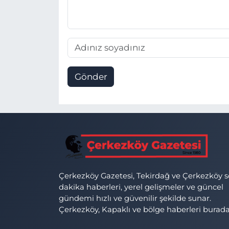
Gönder
Çerkezköy Gazetesi, Tekirdağ ve Çerkezköy 
dakika haberleri, yerel gelişmeler ve güncel
gündemi hızlı ve güvenilir şekilde sunar.
Çerkezköy, Kapaklı ve bölge haberleri burada