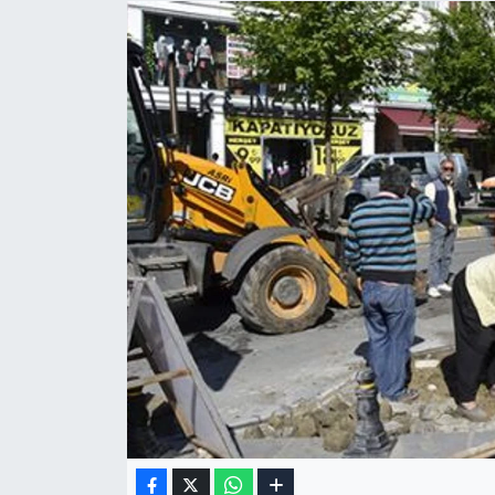
Gizlilik Sözleşmesi
İletişim
Künye
Topluluk Kuralları
Yayın İlkeleri