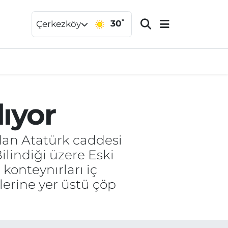
°
30
Çerkezköy
lıyor
ndan Atatürk caddesi
Bilindiği üzere Eski
konteynırları iç
lerine yer üstü çöp