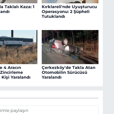
a Taklalı Kaza: 1
Kırklareli'nde Uyuşturucu
landı
Operasyonu: 2 Şüpheli
Tutuklandı
e 4 Aracın
Çerkezköy'de Takla Atan
 Zincirleme
Otomobilin Sürücüsü
 Kişi Yaralandı
Yaralandı