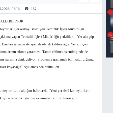
.2026 - 16:16
487
5
KALDIRILIYOR
onteynırları Çerkezköy Belediyesi Temizlik İşleri Müdürlüğü
6
çıklama yapan Temizlik İşleri Müdürlüğü yetkilileri, “Yer altı çöp
. Bazıları iş yapsa da aşamalı olarak kaldıracağız. Yer altı çöp
zmalarının sıkıntı yaratması. Tamir edilmek istenildiğinde de
eynır parasına denk geliyor. Problem yaşamamak için kaldırdığımız
ırları koyacağız” açıklamasında bulunuldu.
nteynırı satın aldığını belirterek, “Yeni yer üstü konteynırların
zköy’de temizlik işlerinin aksamadan sürdürülmesi için