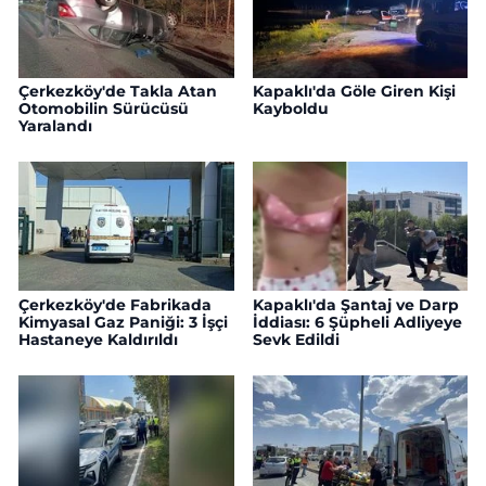
Çerkezköy'de Takla Atan
Kapaklı'da Göle Giren Kişi
Otomobilin Sürücüsü
Kayboldu
Yaralandı
Çerkezköy'de Fabrikada
Kapaklı'da Şantaj ve Darp
Kimyasal Gaz Paniği: 3 İşçi
İddiası: 6 Şüpheli Adliyeye
Hastaneye Kaldırıldı
Sevk Edildi