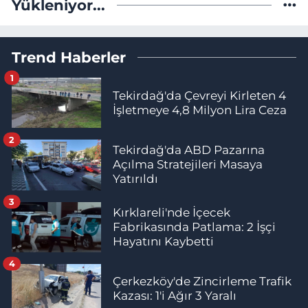
Yükleniyor...
Trend Haberler
1
Tekirdağ'da Çevreyi Kirleten 4
İşletmeye 4,8 Milyon Lira Ceza
2
Tekirdağ'da ABD Pazarına
Açılma Stratejileri Masaya
Yatırıldı
3
Kırklareli'nde İçecek
Fabrikasında Patlama: 2 İşçi
Hayatını Kaybetti
4
Çerkezköy'de Zincirleme Trafik
Kazası: 1'i Ağır 3 Yaralı