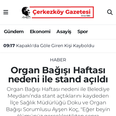
Asayiş
Tekirdağ Nöbetçi Eczaneler
Gündem
Ekonomi
Asayiş
Spor
Ekonomi
Tekirdağ Hava Durumu
09:17
Kapaklı'da Göle Giren Kişi Kayboldu
Gündem
Tekirdağ Namaz Vakitleri
Haber
Tekirdağ Trafik Yoğunluk Haritası
HABER
Organ Bağışı Haftası
Kültür&Sanat
Süper Lig Puan Durumu ve Fikstür
nedeni ile stand açıldı
Manşet
Tüm Manşetler
Organ Bağışı Haftası nedeni ile Belediye
Meydanı’nda stant açtıklarını kaydeden
SAĞLIK
Son Dakika Haberleri
İlçe Sağlık Müdürlüğü Doku ve Organ
Bağışı Sorumlusu Ayşen Koç, "Eğer beyin
Spor
Haber Arşivi