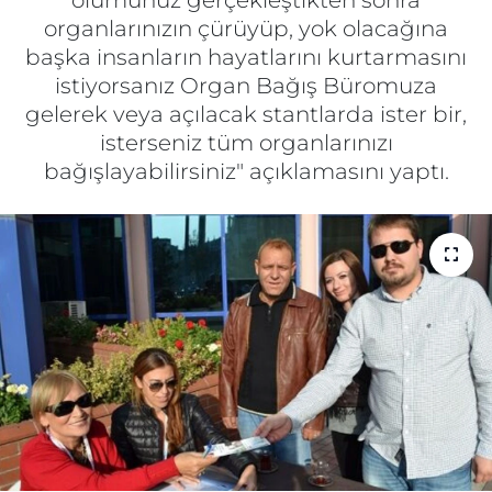
ölümünüz gerçekleştikten sonra
organlarınızın çürüyüp, yok olacağına
Gizlilik Sözleşmesi
başka insanların hayatlarını kurtarmasını
istiyorsanız Organ Bağış Büromuza
İletişim
gelerek veya açılacak stantlarda ister bir,
isterseniz tüm organlarınızı
Künye
bağışlayabilirsiniz" açıklamasını yaptı.
Topluluk Kuralları
Yayın İlkeleri