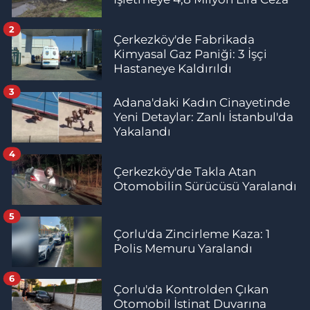
2
Çerkezköy'de Fabrikada
Kimyasal Gaz Paniği: 3 İşçi
Hastaneye Kaldırıldı
3
Adana'daki Kadın Cinayetinde
Yeni Detaylar: Zanlı İstanbul'da
Yakalandı
4
Çerkezköy'de Takla Atan
Otomobilin Sürücüsü Yaralandı
5
Çorlu'da Zincirleme Kaza: 1
Polis Memuru Yaralandı
6
Çorlu'da Kontrolden Çıkan
Otomobil İstinat Duvarına