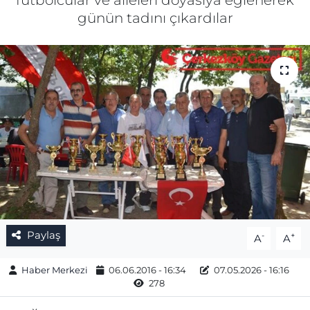
futbolcular ve aileleri doyasıya eğlenerek
günün tadını çıkardılar
Gizlilik Sözleşmesi
İletişim
Künye
Topluluk Kuralları
Yayın İlkeleri
Paylaş
-
+
A
A
Haber Merkezi
06.06.2016 - 16:34
07.05.2026 - 16:16
278