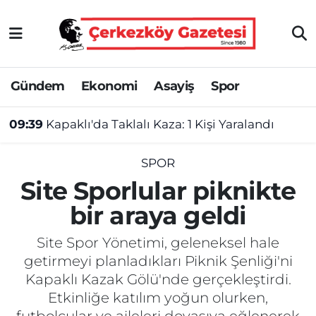
Asayiş
Tekirdağ Nöbetçi Eczaneler
Gündem
Ekonomi
Asayiş
Spor
Ekonomi
Tekirdağ Hava Durumu
09:39
Kapaklı'da Taklalı Kaza: 1 Kişi Yaralandı
Gündem
Tekirdağ Namaz Vakitleri
Haber
Tekirdağ Trafik Yoğunluk Haritası
SPOR
Site Sporlular piknikte
Kültür&Sanat
Süper Lig Puan Durumu ve Fikstür
bir araya geldi
Manşet
Tüm Manşetler
Site Spor Yönetimi, geleneksel hale
getirmeyi planladıkları Piknik Şenliği'ni
SAĞLIK
Son Dakika Haberleri
Kapaklı Kazak Gölü'nde gerçekleştirdi.
Etkinliğe katılım yoğun olurken,
Spor
Haber Arşivi