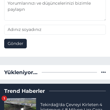
Gönder
Yükleniyor...
Trend Haberler
1
Tekirdağ'da Çevreyi Kirleten 4
İşletmeye 4,8 Milyon Lira Ceza