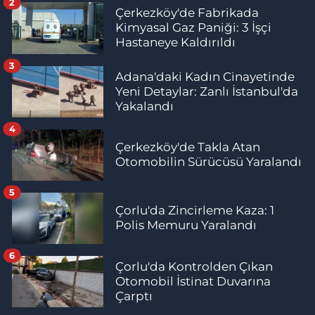
2
Çerkezköy'de Fabrikada
Kimyasal Gaz Paniği: 3 İşçi
Hastaneye Kaldırıldı
3
Adana'daki Kadın Cinayetinde
Yeni Detaylar: Zanlı İstanbul'da
Yakalandı
4
Çerkezköy'de Takla Atan
Otomobilin Sürücüsü Yaralandı
5
Çorlu'da Zincirleme Kaza: 1
Polis Memuru Yaralandı
6
Çorlu'da Kontrolden Çıkan
Otomobil İstinat Duvarına
Çarptı