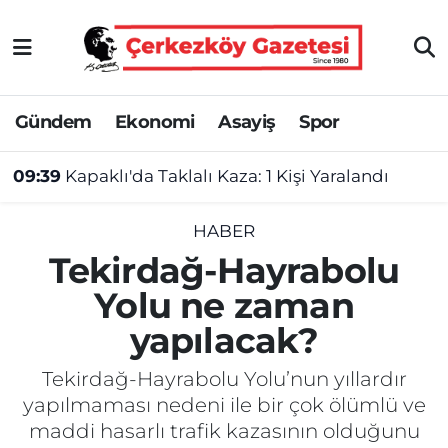
Asayiş
Tekirdağ Nöbetçi Eczaneler
Gündem
Ekonomi
Asayiş
Spor
Ekonomi
Tekirdağ Hava Durumu
09:39
Kapaklı'da Taklalı Kaza: 1 Kişi Yaralandı
Gündem
Tekirdağ Namaz Vakitleri
Haber
Tekirdağ Trafik Yoğunluk Haritası
HABER
Tekirdağ-Hayrabolu
Kültür&Sanat
Süper Lig Puan Durumu ve Fikstür
Yolu ne zaman
yapılacak?
Manşet
Tüm Manşetler
Tekirdağ-Hayrabolu Yolu’nun yıllardır
SAĞLIK
Son Dakika Haberleri
yapılmaması nedeni ile bir çok ölümlü ve
maddi hasarlı trafik kazasının olduğunu
Spor
Haber Arşivi