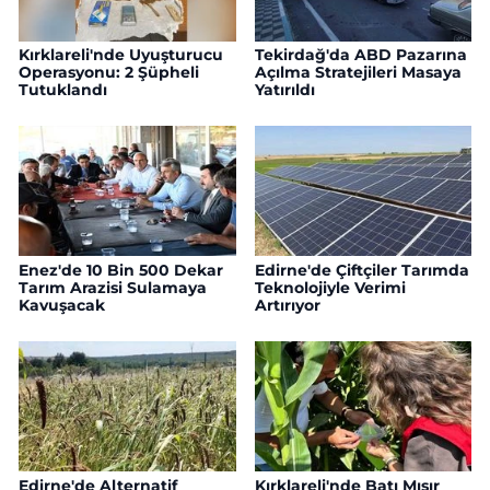
Kırklareli'nde Uyuşturucu
Tekirdağ'da ABD Pazarına
Operasyonu: 2 Şüpheli
Açılma Stratejileri Masaya
Tutuklandı
Yatırıldı
Enez'de 10 Bin 500 Dekar
Edirne'de Çiftçiler Tarımda
Tarım Arazisi Sulamaya
Teknolojiyle Verimi
Kavuşacak
Artırıyor
Edirne'de Alternatif
Kırklareli'nde Batı Mısır