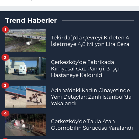
Trend Haberler
1
Tekirdağ'da Çevreyi Kirleten 4
İşletmeye 4,8 Milyon Lira Ceza
2
Çerkezköy'de Fabrikada
Kimyasal Gaz Paniği: 3 İşçi
Hastaneye Kaldırıldı
3
Adana'daki Kadın Cinayetinde
Yeni Detaylar: Zanlı İstanbul'da
Yakalandı
4
Çerkezköy'de Takla Atan
Otomobilin Sürücüsü Yaralandı