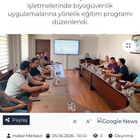
işletmelerinde biyogüvenlik
Gizlilik Sözleşmesi
uygulamalarına yönelik eğitim programı
düzenlendi.
İletişim
Künye
Topluluk Kuralları
Yayın İlkeleri
Paylaş
-
+
A
A
Haber Merkezi
05.06.2026 - 10:41
3
Okunma