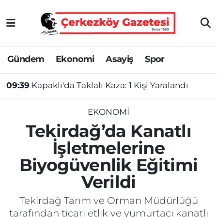
Asayiş
Tekirdağ Nöbetçi Eczaneler
Gündem
Ekonomi
Asayiş
Spor
Ekonomi
Tekirdağ Hava Durumu
09:39
Kapaklı'da Taklalı Kaza: 1 Kişi Yaralandı
Gündem
Tekirdağ Namaz Vakitleri
Haber
Tekirdağ Trafik Yoğunluk Haritası
EKONOMI
Tekirdağ’da Kanatlı
Kültür&Sanat
Süper Lig Puan Durumu ve Fikstür
İşletmelerine
Biyogüvenlik Eğitimi
Manşet
Tüm Manşetler
Verildi
SAĞLIK
Son Dakika Haberleri
Tekirdağ Tarım ve Orman Müdürlüğü
Spor
Haber Arşivi
tarafından ticari etlik ve yumurtacı kanatlı