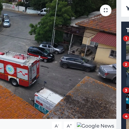
1
2
3
4
-
+
A
A