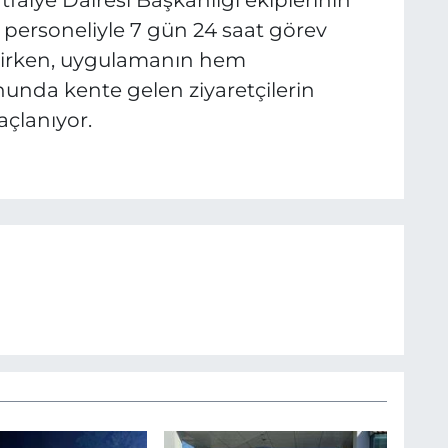
tfaiye Dairesi Başkanlığı ekiplerinin
 personeliyle 7 gün 24 saat görev
lirken, uygulamanın hem
nunda kente gelen ziyaretçilerin
çlanıyor.