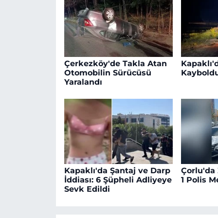
Çerkezköy'de Takla Atan
Kapaklı'd
Otomobilin Sürücüsü
Kaybold
Yaralandı
Kapaklı'da Şantaj ve Darp
Çorlu'da
İddiası: 6 Şüpheli Adliyeye
1 Polis 
Sevk Edildi