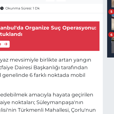
Okunma Süresi: 1 Dk
5
stanbul'da Organize Suç Operasyonu:
utuklandı
6
e
yaz mevsimiyle birlikte artan yangın
 İtfaiye Dairesi Başkanlığı tarafından
 genelinde 6 farklı noktada mobil
 edebilmek amacıyla hayata geçirilen
iye noktaları; Süleymanpaşa'nın
isi'nin Türkmenli Mahallesi, Çorlu'nun