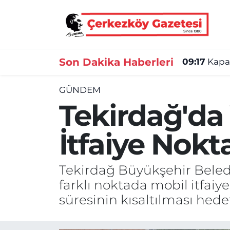
Asayiş
Tekirdağ Nöbetçi Eczaneler
Son Dakika Haberleri
09:17
Kapak
Ekonomi
Tekirdağ Hava Durumu
GÜNDEM
Gündem
Tekirdağ Namaz Vakitleri
Tekirdağ'da 
Haber
Tekirdağ Trafik Yoğunluk Haritası
İtfaiye Nokt
Kültür&Sanat
Süper Lig Puan Durumu ve Fikstür
Tekirdağ Büyükşehir Belediy
Manşet
Tüm Manşetler
farklı noktada mobil itfai
SAĞLIK
Son Dakika Haberleri
süresinin kısaltılması hedef
Spor
Haber Arşivi