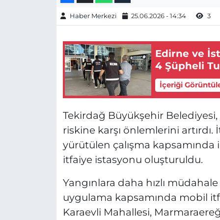
Haber Merkezi
25.06.2026 - 14:34
3
Edirne ve İ
4 Şüpheli T
İçeriği Görüntül
Tekirdağ Büyükşehir Belediyesi, 
riskine karşı önlemlerini artırdı.
yürütülen çalışma kapsamında il
itfaiye istasyonu oluşturuldu.
Yangınlara daha hızlı müdahale
uygulama kapsamında mobil itfa
Karaevli Mahallesi, Marmaraereğl