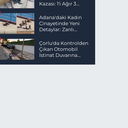
Kazası: 1'i Ağır 3
Yaralı
Adana'daki Kadın
Cinayetinde Yeni
Detaylar: Zanlı
İstanbul'da
Yakalandı
Çorlu'da Kontrolden
Çıkan Otomobil
İstinat Duvarına
Çarptı