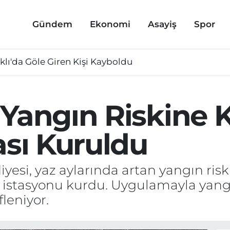
Gündem
Ekonomi
Asayiş
Spor
lı'da Göle Giren Kişi Kayboldu
Yangın Riskine K
ası Kuruldu
esi, yaz aylarında artan yangın riski
ye istasyonu kurdu. Uygulamayla yan
leniyor.