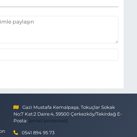
Gazi Mustafa Kemalpaşa, Tokuçlar Sokak
No:7 Kat:2 Daire:4, 59500 Çerkezköy/Tekirdağ E-
Posta:
[email protected]
son
0541 894 95 73