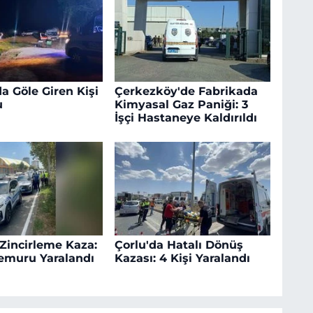
a Göle Giren Kişi
Çerkezköy'de Fabrikada
u
Kimyasal Gaz Paniği: 3
İşçi Hastaneye Kaldırıldı
 Zincirleme Kaza:
Çorlu'da Hatalı Dönüş
Memuru Yaralandı
Kazası: 4 Kişi Yaralandı