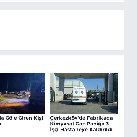
a Göle Giren Kişi
Çerkezköy'de Fabrikada
u
Kimyasal Gaz Paniği: 3
İşçi Hastaneye Kaldırıldı