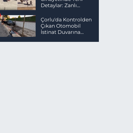
Detaylar: Zanlı
İstanbul'da
Yakalandı
Çorlu'da Kontrolden
Çıkan Otomobil
İstinat Duvarına
Çarptı