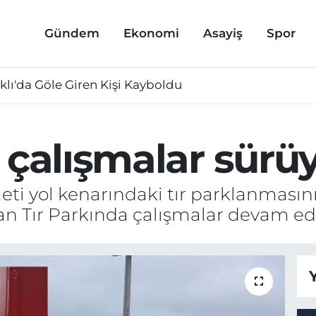
Gündem
Ekonomi
Asayiş
Spor
lı'da Göle Giren Kişi Kayboldu
 çalışmalar sürü
eti yol kenarındaki tır parklanması
an Tır Parkında çalışmalar devam edi