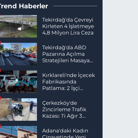
Trend Haberler
Tekirdağ'da Çevreyi
Kirleten 4 İşletmeye
4,8 Milyon Lira Ceza
Tekirdağ'da ABD
Pazarına Açılma
Stratejileri Masaya
Yatırıldı
Kırklareli'nde İçecek
Fabrikasında
Patlama: 2 İşçi
Hayatını Kaybetti
Çerkezköy'de
Zincirleme Trafik
Kazası: 1'i Ağır 3
Yaralı
Adana'daki Kadın
Cinayetinde Yeni