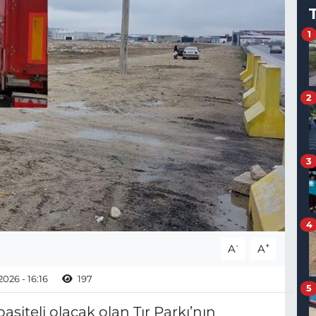
1
2
3
4
-
+
A
A
026 - 16:16
197
5
iteli olacak olan Tır Parkı’nın