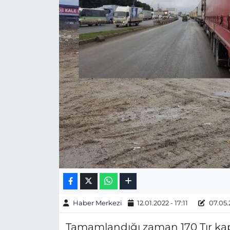
Gizlilik Sözleşmesi
İletişim
Künye
Topluluk Kuralları
Yayın İlkeleri
Haber Merkezi
12.01.2022 - 17:11
07.05.2
Tamamlandığı zaman 170 Tır kapas