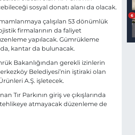
çebileceği sosyal donatı alanı da olacak.
6
tamamlanmaya çalışılan 53 dönümlük
jistik firmalarının da faliyet
üzenleme yapılacak. Gümrükleme
ında, kantar da bulunacak.
rük Bakanlığından gerekli izinlerin
rkezköy Belediyesi’nin iştiraki olan
ünleri A.Ş. işletecek.
nan Tır Parkının giriş ve çıkışlarında
ni tehlikeye atmayacak düzenleme de