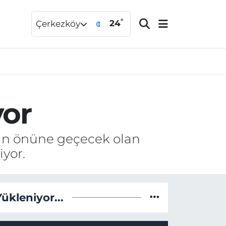
°
24
Çerkezköy
yor
nın önüne geçecek olan
yor.
Yükleniyor...