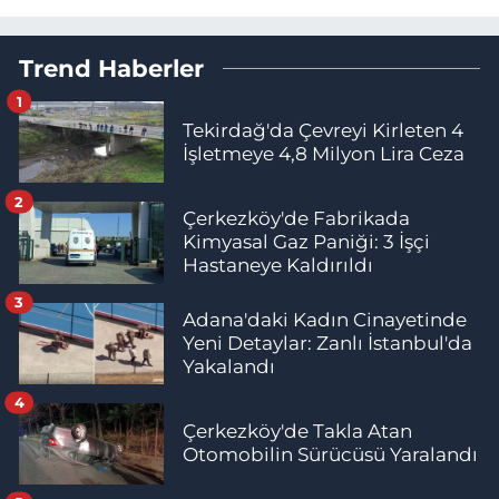
Trend Haberler
1
Tekirdağ'da Çevreyi Kirleten 4
İşletmeye 4,8 Milyon Lira Ceza
2
Çerkezköy'de Fabrikada
Kimyasal Gaz Paniği: 3 İşçi
Hastaneye Kaldırıldı
3
Adana'daki Kadın Cinayetinde
Yeni Detaylar: Zanlı İstanbul'da
Yakalandı
4
Çerkezköy'de Takla Atan
Otomobilin Sürücüsü Yaralandı