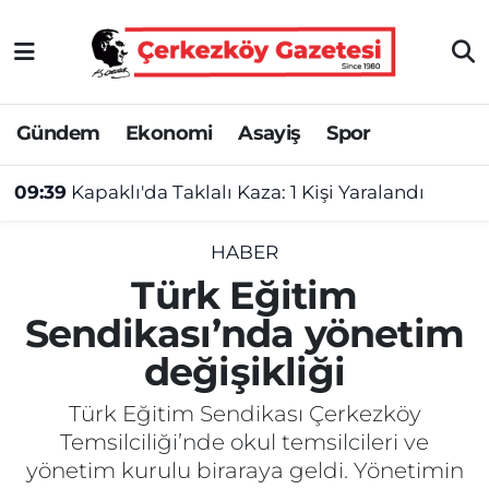
Asayiş
Tekirdağ Nöbetçi Eczaneler
Gündem
Ekonomi
Asayiş
Spor
Ekonomi
Tekirdağ Hava Durumu
09:39
Kapaklı'da Taklalı Kaza: 1 Kişi Yaralandı
Gündem
Tekirdağ Namaz Vakitleri
Haber
Tekirdağ Trafik Yoğunluk Haritası
HABER
Türk Eğitim
Kültür&Sanat
Süper Lig Puan Durumu ve Fikstür
Sendikası’nda yönetim
değişikliği
Manşet
Tüm Manşetler
Türk Eğitim Sendikası Çerkezköy
SAĞLIK
Son Dakika Haberleri
Temsilciliği’nde okul temsilcileri ve
yönetim kurulu biraraya geldi. Yönetimin
Spor
Haber Arşivi